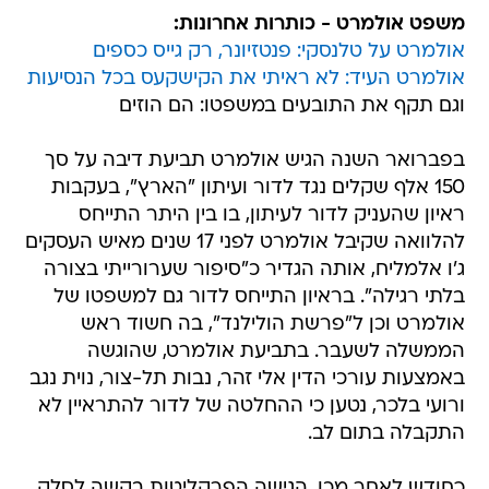
משפט אולמרט - כותרות אחרונות:
אולמרט על טלנסקי: פנטזיונר, רק גייס כספים
אולמרט העיד: לא ראיתי את הקישקעס בכל הנסיעות
וגם תקף את התובעים במשפטו: הם הוזים
בפברואר השנה הגיש אולמרט תביעת דיבה על סך
150 אלף שקלים נגד לדור ועיתון "הארץ", בעקבות
ראיון שהעניק לדור לעיתון, בו בין היתר התייחס
להלוואה שקיבל אולמרט לפני 17 שנים מאיש העסקים
ג'ו אלמליח, אותה הגדיר כ"סיפור שערורייתי בצורה
בלתי רגילה". בראיון התייחס לדור גם למשפטו של
אולמרט וכן ל"פרשת הולילנד", בה חשוד ראש
הממשלה לשעבר. בתביעת אולמרט, שהוגשה
באמצעות עורכי הדין אלי זהר, נבות תל-צור, נוית נגב
ורועי בלכר, נטען כי ההחלטה של לדור להתראיין לא
התקבלה בתום לב.
כחודש לאחר מכן, הגישה הפרקליטות בקשה לסלק