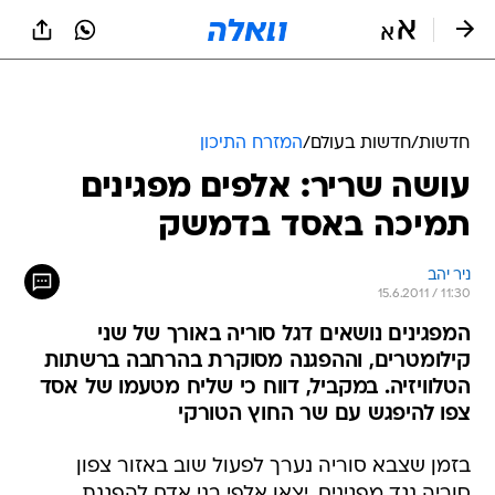
חדשות
/
חדשות בעולם
/
המזרח התיכון
עושה שריר: אלפים מפגינים
תמיכה באסד בדמשק
ניר יהב
15.6.2011 / 11:30
המפגינים נושאים דגל סוריה באורך של שני
קילומטרים, וההפגנה מסוקרת בהרחבה ברשתות
הטלוויזיה. במקביל, דווח כי שליח מטעמו של אסד
צפו להיפגש עם שר החוץ הטורקי
בזמן שצבא סוריה נערך לפעול שוב באזור צפון
סוריה נגד מפגינים, יצאו אלפי בני אדם להפגנת