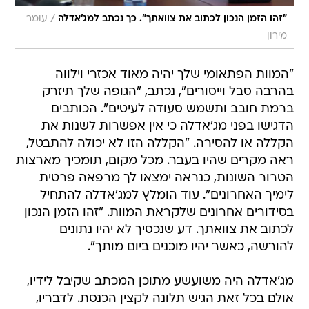
/
"זהו הזמן הנכון לכתוב את צוואתך". כך נכתב למג'אדלה
עומר
מירון
"המוות הפתאומי שלך יהיה מאוד אכזרי וילווה
בהרבה סבל וייסורים", נכתב, "הגופה שלך תיזרק
ברמת חובב ותשמש סעודה לעיטים". הכותבים
הדגישו בפני מג'אדלה כי אין אפשרות לשנות את
הקללה או להסירה. "הקללה הזו לא יכולה להתבטל,
ראה מקרים שהיו בעבר. מכל מקום, תומכיך מארצות
הטרור השונות, כנראה ימצאו לך מרפאה פרטית
לימיך האחרונים". עוד הומלץ למג'אדלה להתחיל
בסידורים אחרונים שלקראת המוות. "זהו הזמן הנכון
לכתוב את צוואתך. דע שנכסיך לא יהיו נתונים
להורשה, כאשר יהיו מוכנים ביום מותך".
מג'אדלה היה משועשע מתוכן המכתב שקיבל לידיו,
אולם בכל זאת הגיש תלונה לקצין הכנסת. לדבריו,