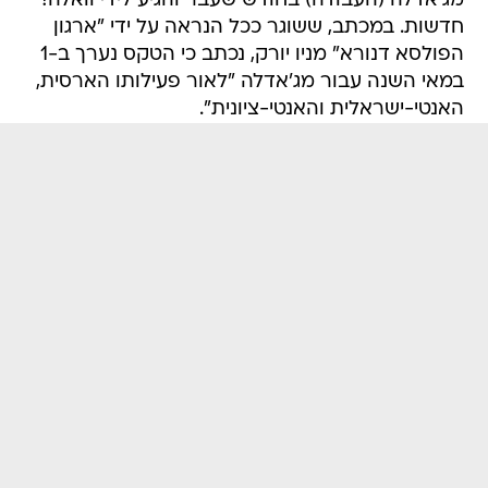
מג'אדלה (העבודה) בחודש שעבר והגיע לידי וואלה!
חדשות. במכתב, ששוגר ככל הנראה על ידי "ארגון
הפולסא דנורא" מניו יורק, נכתב כי הטקס נערך ב-1
במאי השנה עבור מג'אדלה "לאור פעילותו הארסית,
האנטי-ישראלית והאנטי-ציונית".