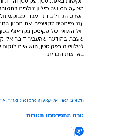
תקיפות באפגניסטן, פקיסטן והודו. ווש
הציעה חמישה מיליון דולרים בתמורה
הפרס הגדול ביותר עבור מבוקש זולת
עוד מייחסים לקשמירי את תכנון התק
חיל האוויר של פקיסטן בקראצ'י בסו
שעבר. בהודעה שהעביר דובר אל-ק
לטלוויזיה בפקיסטן, הוא איים לנקום 
בארצות הברית.
חיסול בן לאדן
אל-קאעדה
איימן א-זוואהירי
ארצ
טרם התפרסמו תגובות