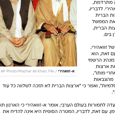
 מתרדמת,
ירי. לדבריו,
ות הברית
ה את הממשל
ות הברית,
 בים.
ל זוואהירי,
ם זאת, הוא
כמנהיג הרשמי
את ארצות
/
א-זוואהירי
 AP Photo/Mazhar Ali Khan, File
חרי מותו",
ע מהצבאות
מיות", ואמר כי "ארצות הברית לא תזכה לשלווה כל עוד
.
דה לתמורות בעולם הערבי, אומר א-זוואהירי כי הארגון תו
ן. עם זאת, לדבריו, המטרה הסופית היא אינה להדיח את