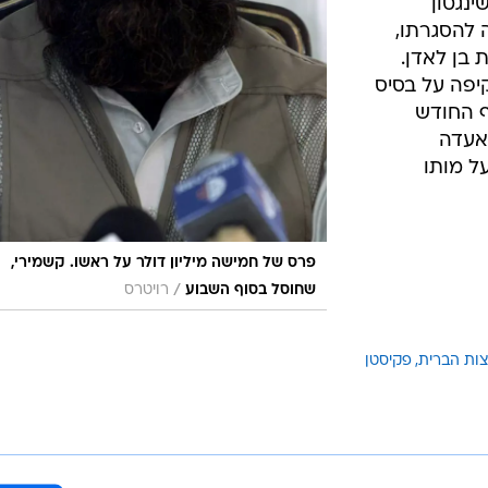
ינגטון
 להסגרתו,
 בן לאדן.
יפה על בסיס
ף החודש
אעדה
על מותו
פרס של חמישה מיליון דולר על ראשו. קשמירי,
/
שחוסל בסוף השבוע
רויטרס
ות הברית
פקיסטן