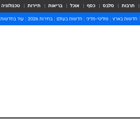
תרבות
סלבס
כסף
אוכל
בריאות
תיירות
טכנולוגיה
חדשות בארץ
פוליטי-מדיני
חדשות בעולם
בחירות 2026
עוד בחדשות
אירועים בארץ
פוליטיקה וממשל
המזרח התיכון
דעות ופרשנויו
חדשות פלילים ומשפט
יחסי חוץ
אירופה
סרי ושלזינגר
חינוך
אמריקה
פרויקטים מיוח
ישראלים בחו"ל
אסיה והפסיפיק
אסור לפספס
בריאות
אפריקה
מדע וסביבה
חברה ורווחה
הנחיות פיקוד 
ארכיון מדורים
זמני כניסת ש
לוח חופשות וח
לוח שנה
חדשות יהדות
חדשות המשפ