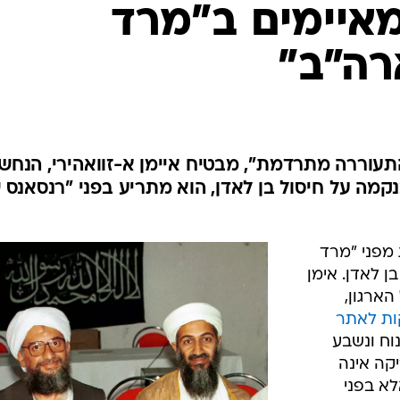
המייל האדום
איימים ב"מרד
רה"ב"
עוררה מתרדמת", מבטיח איימן א-זוואהירי, הנחש
קמה על חיסול בן לאדן, הוא מתריע בפני "רנסאנס 
מפני "מרד
ן לאדן. אימן
הארגון,
בן 28 דקות לאתר
נוח ונשבע
קה אינה
לא בפני