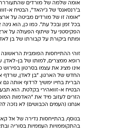
אומה שלמה של מורדים שהתעוררה
ב'רנסאנס' של ג'יהאד", הבטיח א-זוואה
"אומה זו של מורדים מביטה על ארצ
בכל זמן ובכל עת". כמו כן, הוא גינ
הפקיסטני על שיתוף הפעולה על ארצ
ומתח ביקורת על קבורתו של בן לאדן
זוהי ההתייחסות הפומבית הראשונה ש
רופא ממצרים, למותו של בן-לאדן. ע
אינו מציג את עצמו בסרטון בפירוש 
החדש של הארגון. "בן לאדן, שרדף 
הברית בחייו ימשיך לרדוף אותה גם א
הבטיח א-זוואהירי בקלטת. הוא תב
הזרים לעזוב מיד את "האדמות המוסל
אנחנו (העמים הכבושים) לא נזכה לה"
בנוסף, בהתייחסות נדירה של אל קאע
בהתקוממויות העממיות בסוריה ובתימ