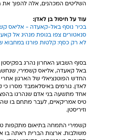
השליטים המכהנים, אלה להפוך את ה
עוד על חיסול בן לאדן:
בכיר נוסף באל-קאעדה - אליאס קשמ
סנאטורים צפו בגופת מנהיג אל קאעד
לא רק כסף: קלטות פורנו במחבוא של
בסוף השבוע האחרון נהרג בפקיסטן 
באל קאעדה, אליאס קשמירי, שנחשב 
החדש הפוטנציאלי של הארגון אחרי ח
לאדן. גורמים באיסלאמבד מסרו כי ק
אחד מתשעה בני אדם שנהרגו בהפצ
טיס אמריקאיים, לעבר מתחם בו שהו
וזיריסטן.
קשמירי התמחה בתיאום מתקפות טר
משולבות. ארצות הברית ראתה בו אח