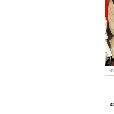
AP,
מך