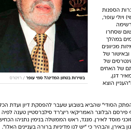
רות הספנות
ויולי עופר,
"רשימה
ום שסחרו
מים במהלך
ות מכיוונים
ובאישור של
ינטרסים של
נתם של האחים
יר דגן,
/
בשירות בטחון המדינה? סמי עופר
רויטרס
העניין הוצא
פתק הסודי" שהביא בשבוע שעבר להפסקת דיון ועדת הכל
פירסם הבלוגר האמריקאי ריצ'רד סילברסטיין טענה לפיה
כני מוסד לאירן. מנגד, ראש הממשלה בנימין נתניהו הכחיש 
 באירן, והבהיר כי "יש לנו מדיניות ברורה בעניינים האלו".