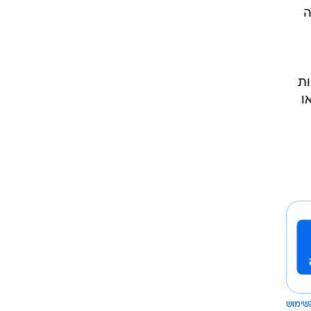
ה
ות
או
שימוש