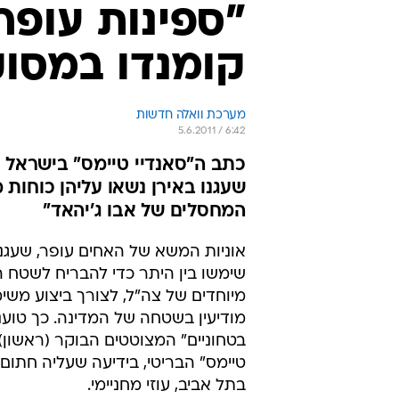
"ספינות עופר 
קומנדו במסוק
מערכת וואלה חדשות
5.6.2011 / 6:42
כתב ה"סאנדיי טיימס" בישראל מ
שעגנו באירן נשאו עליהן כוחות 
המחסלים של אבו ג'יהאד"
אוניות המשא של האחים עופר, שעגנו 
שימשו בין היתר כדי להבריח לשטח ה
מיוחדים של צה"ל, לצורך ביצוע משימ
מודיעין בשטחה של המדינה. כך טוענ
בטחוניים" המצוטטים הבוקר (ראשון) 
טיימס" הבריטי, בידיעה שעליה חתום 
בתל אביב, עוזי מחניימי.