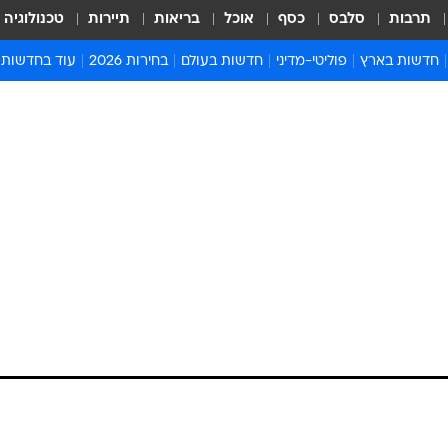
תרבות
סלבס
כסף
אוכל
בריאות
תיירות
טכנולוגיה
חדשות בארץ
פוליטי-מדיני
חדשות בעולם
בחירות 2026
עוד בחדשות
אירועים בארץ
פוליטיקה וממשל
המזרח התיכון
דעות ופרשנויו
חדשות פלילים ומשפט
יחסי חוץ
אירופה
סרי ושלזינגר
חינוך
אמריקה
פרויקטים מיוח
ישראלים בחו"ל
אסיה והפסיפיק
אסור לפספס
בריאות
אפריקה
מדע וסביבה
חברה ורווחה
הנחיות פיקוד 
ארכיון מדורים
זמני כניסת ש
לוח חופשות וח
לוח שנה
חדשות יהדות
חדשות המשפ