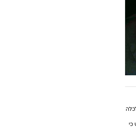
כלה
כי