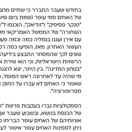
בחודש שעבר התברר כי שתיים מחב
של האחים סמי עופר (שמת ביום שישי) 
"טנקר פסיפיק" ו"זודיאק", הוכנסו ל
השחורה" של הממשל האמריקאי מש
עם אירן ועגנו בנמליה כמה וכמה פע
העשור האחרון. מאז, הופיעו כמה רמיז
שונים לכך שהמסחר התבצע בידיעה 
הרשויות הישראליות, וכי הוא שירת א
"בטחון המדינה". בין היתר, יצא להג
מי שהיה עד לאחרונה ראש המוסד, מא
שאמר כי האחים לא עברו על החוק ו"
מפרופורציה".
הספקולציות גברו בעקבות פרשת "ה
של הכנסת בנושא, ובשבוע שעבר אף 
אוניותיהם של האחים עופר הבריחו סו
ניתן לספינות האחים עופר אישור לעגון