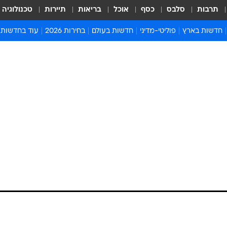
תרבות
סלבס
כסף
אוכל
בריאות
תיירות
טכנולוגיה
חדשות בארץ
פוליטי-מדיני
חדשות בעולם
בחירות 2026
עוד בחדשות
אירועים בארץ
פוליטיקה וממשל
המזרח התיכון
דעות ופרשנויו
חדשות פלילים ומשפט
יחסי חוץ
אירופה
סרי ושלזינגר
חינוך
אמריקה
פרויקטים מיוח
ישראלים בחו"ל
אסיה והפסיפיק
אסור לפספס
בריאות
אפריקה
מדע וסביבה
חברה ורווחה
הנחיות פיקוד 
ארכיון מדורים
זמני כניסת ש
לוח חופשות וח
לוח שנה
חדשות יהדות
חדשות המשפ