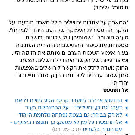
בקרוב על שולחן הכנסת, יזמה חברת הכנסת ציפי
חוטובלי (ליכוד).
"המאבק על אחדות ירושלים כולל מאבק תודעתי על
הזיקה ההיסטורית העמוקה של העם היהודי לבירתו",
טענה חוטובלי. "שמותיהן של שכונות ירושלים
מספרות את סיפור ההתיישבות היהודית העתיקה
בעיר. אימוץ השמות הערביים מנתק את הזיקה הזו,
ומייצר עיוות של הקשר היהודי לירושלים. הצעת
החוק נועדה לחזק את הקשר לירושלים באמצעות
מתן שמות עבריים לשכונות בהן קיימת התיישבות
יהודית".
אל תפספס
גם נשיא ארה"ב לשעבר קרטר הגיע לשייח ג'ראח
דעה: "גם כן, ירושלים" - על ההתנחלות בעיר
לא רק בבירה: גם בצפת נפתחה מלחמת הייהוד
אל תתפשרו על מין לא מספק: כך תשפרו ביצועים -
עם הנחה בלעדית