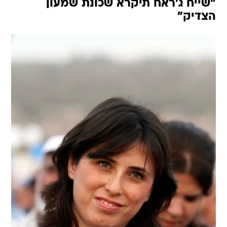
"שייח ג'ראח תיקרא שכונת שמעון
הצדיק"