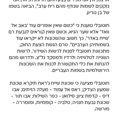
ארצנו, אין אנו מכירים בבעלותם הרוחנית, ואין אנו
נזקקים לשמות שנודף מהם ריח ערב", הביאה בשמו
של בן גוריון.
חוטובלי טוענת כי "כשם שאין אומרים עוד 'באב אל
וואד' אלא שער הגיא, וכשם שאין קוראים לגבעת רם
'שייח באדר', כך חשוב שהשכונות לא ייקראו עוד
בשמותיהן הערביים". טרם הגשת הצעת החוק,
מתכוונת חוטובלי לפנות לרשות השידור, לרשות
השנייה לטלוויזיה ולרדיו ולמפקד גל"צ, ולדרוש מהם
להנחות את כלי התקשורת לכנות את השכונות
הירושלמיות בשמות העבריים.
חוטובלי מציעה כי שכונת שייח ג'ראח תיקרא שכונת
שמעון הצדיק; ראס אל עמוד - מעלה הזיתים; אבו
דיס - קדמת ציון; סילואן - כפר השילוח; אבו תור -
שכונת גבעת חנניה; טלביה - קוממיות, ומוסררה -
מורשה.