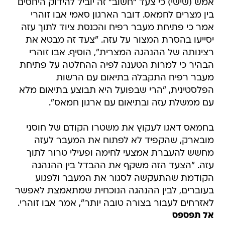
אמש (שישי) כי צעד "חשוב" זה יוביל להידוק היחסים
בין מצרים לחמאס. דובר הארגון סאמי אבו זוהרי
אמר כי פתיחת מעבר רפיח והכנסת ציוד לתוך עזה
יסייעו בהסרת המצור על עזה. "צעד זה מבטא את
רצינותה של ההנהגה המצרית", הוסיף. אבו זוהרי
הבהיר כי למרות הטענה לפיה ההחלטה על פתיחת
מעבר רפיח התקבלה בתיאום עם הרשות
הפלסטינית, "הרי שבפועל היא תבוצע בתיאום מלא
עם ממשלת עזה ובתיאום עם ארגון חמאס".
בחמאס דאגו לעקוץ את משטרו הקודם של חוסני
מובארק, שהקפיד לא לפתוח את המעבר לעזה
מחשש להעברת אמצעי לחימה ופעילי טרור לתוך
עזה. "הצעד הזה משקף את ההבדל בין ההנהגה
הקודמת שהתעקשה לסגור את המעבר ולפגוע
בעוברים, לבין ההנהגה הנוכחית שמתאמצת לאפשר
לאזרחים לעבור בצורה טובה יותר", אמר אבו זוהרי.
אל תפספס