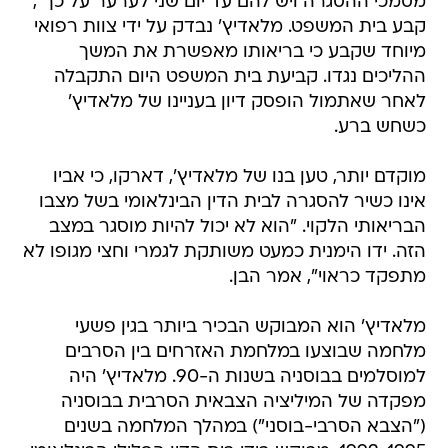
מסמכי ההסגרה ויש להם עד יום שני לערער על כך",
קבע בית המשפט. מלאדיץ' נבדק על ידי צוות רפואי
מיוחד שקבע כי בריאותו מאפשרת את המשך
ההליכים נגדו. קביעת בית המשפט היום התקבלה
לאחר שאתמול הופסק דיון בעניינו של מלאדיץ'
כשחש ברע.
מוקדם יותר, טען בנו של מלאדיץ', דארקו, כי אביו
אינו כשיר להסגרה לבית הדין הבינלאומי בשל מצבו
הבריאותי הלקוי. "הוא לא יכול להיות מוסגר במצב
הזה. ידו הימנית כמעט משותקת לגמרי וחצי מגופו לא
מתפקד כראוי", אמר הבן.
מלאדיץ' הוא המבוקש הבכיר ביותר בגין פשעי
מלחמה שבוצעו במלחמת האזרחים בין הסרבים
למוסלמים בבוסניה בשנות ה-90. מלאדיץ' היה
מפקדה של המיליציה הצבאית הסרבית בבוסניה
("הצבא הסרבי-בוסני") במהלך המלחמה בשנים