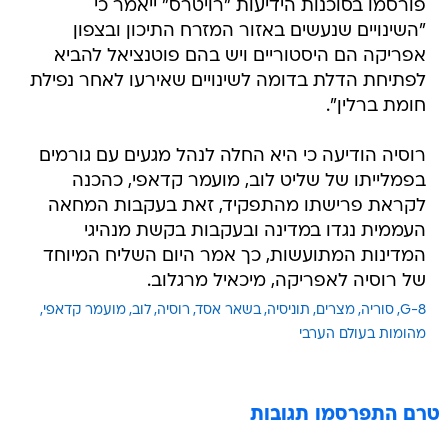
פורסמו בסוכנות הידיעות "רויטרס" ייאמר כי
"השינויים שנעשים באזור המזרח התיכון ובצפון
אפריקה הם היסטוריים ויש בהם פוטנציאל להביא
לפתיחת הדלת בדומה לשינויים שאירעו לאחר נפילת
חומת ברלין".
רוסיה הודיעה כי היא החלה לנהל מגעים עם גורמים
בפמלייתו של שליט לוב, מועמר קדאפי, כהכנה
לקראת פרישתו מהתפקיד, זאת בעקבות המחאה
העממית נגדו במדינה ובעקבות בקשת מנהיגי
המדינות המתועשות, כך אמר היום השליח המיוחד
של רוסיה לאפריקה, מיכאיל מרגלוב.
G-8
סוריה
מצרים
תוניסיה
בשאר אסד
רוסיה
לוב
מועמר קדאפי
מהומות בעולם הערבי
טרם התפרסמו תגובות