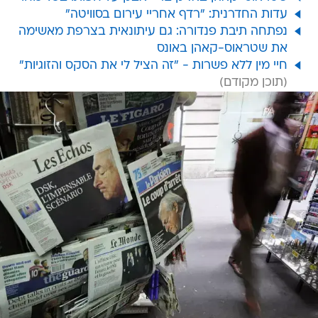
עדות החדרנית: "רדף אחריי עירום בסוויטה"
נפתחה תיבת פנדורה: גם עיתונאית בצרפת מאשימה
את שטראוס-קאהן באונס
חיי מין ללא פשרות - "זה הציל לי את הסקס והזוגיות"