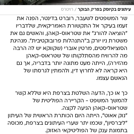
/
עיתונים בקיוסק בפריז, הבוקר
רויטרס
שר המשפטים לשעבר, רוברט בדינטר, הפנה את
זעמו בעיקר אל התקשורת האמריקאית, שלדבריו
"הוציאה להורג" את שטראוס-קאהן, והאשים גם את
משטרת ניו יורק ב"התנהלות פרובוקטיבית". מנהיגת
הסוציאליסטים, מרטין אוברי (שקווקא יש לה הרבה
מה להרוויח מהסתלקותו של שטראוס-קאהן
מהזירה), הייתה מעט מתונה יותר בדבריה, אך גם
היא קראה לא לחרוץ דין, ולהמתין לגרסתו של
הנאשם עצמו.
כך או כך, הדעה השלטת בצרפת היא שללא קשר
להמשך המשפט - הקריירה הפוליטית של
שטראוס-קאהן הגיעה לקצה.
"נוק אאוט", הייתה היום הכותרת הראשית של העיתון
"ליברסיון", שכמו יתר שערי העיתונים בצרפת, מכוסה
בתמונת ענק של הפוליטיקאי האזוק.