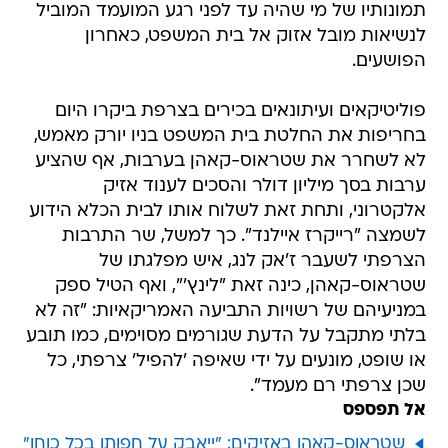
תמונותיו של מי שהיה עד לפני רגע המועמד המוביל
לנשיאות מובל אזוק אל בית המשפט, כאחרון
הפושעים.
פוליטיקאים ועיתונאים בכירים בצרפת ביקרו היום
בחריפות את החלטת בית המשפט בניו יורק מאמש,
לא לשחרר את שטראוס-קאהן בערבות, אף שהציע
ערבות בסך מיליון דולר והסכים לענוד אזיק
אלקטרוני, ותחת זאת לשלוח אותו לבית הכלא הידוע
לשמצה "רייקרז איילנד". כך למשל, שר התרבות
הצרפתי לשעבר ז'אק לנג, איש מפלגתו של
שטראוס-קאהן, כינה זאת "לינץ'", ואף הטיל ספק
במניעיהם של רשויות התביעה האמריקאיות: "זה לא
בלתי מתקבל על הדעת שגורמים מסוימים, כמו תובע
או שופט, מונעים על ידי שאיפה 'להפיל' צרפתי, כל
שכן צרפתי רם מעמד".
אל תפספס
שטראוס-קאהן באזיקים: "ייאבק על חפותו בכל כוחו"