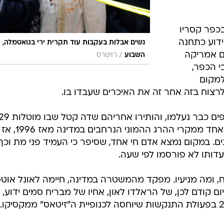
כפר קסריו
ידוע כתחנה
נשים אבלות בעקבות עוד תקרית ירי בגואטמלה,
ם אמריקה
/
השבוע
רויטרס
י הכפר,
 למקום
רצוח בזה אחר זה את האיכרים שעבדו בו.
עד שהגיעה המשטרה למקום, התוקפים כבר נעלמו, והותירו אחריהם שדה קטל שבו
גופות כפותות, ועליהן סימני עינויים - אחד ממקרי ההרג ההמוני הנרחבים במדינה מאז 1996, אז
ימה מלחמת אזרחים בת 36 שנים. במקום נמצא אדם חי אחד, שסיפר כי העמיד פני מת וכך
עדותו לא פורסמו לפי שעה.
, ומה מניעיו. מפקד מהמשטרה במדינה, חיימה לאונל אוטסי
ם קודם לכן, של הראלדו לאון, אחיו של מבריח סמים ידוע, 