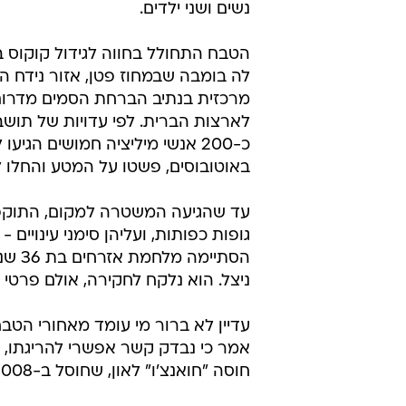
נשים ושני ילדים.
הטבח התחולל בחווה לגידול קוקוס ב
לה בומבה שבמחוז פטן, אזור נידח ה
מרכזית בנתיב הברחת הסמים מדרו
לארצות הברית. לפי עדויות של תושב
כ-200 אנשי מיליציה חמושים הגיעו
באוטובוסים, פשטו על המטע והחלו ל
הסתי
ניצל. הוא נלקח לחקירה, אולם פרטי 
עדיין לא ברור מי עומד מאחורי הטבח
אמר כי נבדק קשר אפשרי להריגתו, יו
חוסה "חואנצ'ו" לאון, שחוסל ב-2008 בפעולת התנקשות שיוחסה לכנופיית ה"זיטאס" ממקסיקו.