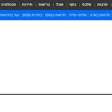
תרבות
סלבס
כסף
אוכל
בריאות
תיירות
טכנולוגיה
חדשות בארץ
פוליטי-מדיני
חדשות בעולם
בחירות 2026
עוד בחדשות
אירועים בארץ
פוליטיקה וממשל
המזרח התיכון
דעות ופרשנויו
חדשות פלילים ומשפט
יחסי חוץ
אירופה
סרי ושלזינגר
חינוך
אמריקה
פרויקטים מיוח
ישראלים בחו"ל
אסיה והפסיפיק
אסור לפספס
בריאות
אפריקה
מדע וסביבה
חברה ורווחה
הנחיות פיקוד 
ארכיון מדורים
זמני כניסת ש
לוח חופשות וח
לוח שנה
חדשות יהדות
חדשות המשפ