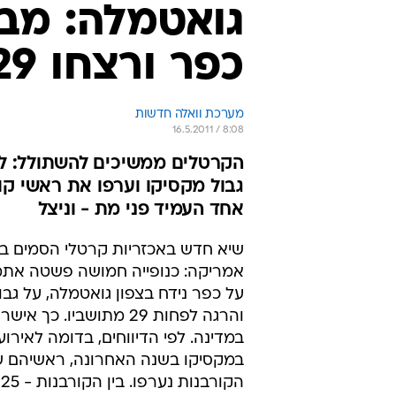
גואטמלה: מבר
כפר ורצחו 29 איש
מערכת וואלה חדשות
16.5.2011 / 8:08
גבול מקסיקו וערפו את ראשי קור
אחד העמיד פני מת - וניצל
שיא חדש באכזריות קרטלי הסמים ב
אמריקה: כנופייה חמושה פשטה אתמו
על כפר נידח בצפון גואטמלה, על גבו
והרגה לפחות 29 מתושביו. כך 
במדינה. לפי הדיווחים, בדומה לאירוע
במקסיקו בשנה האחרונה, ראשיהם ש
ה