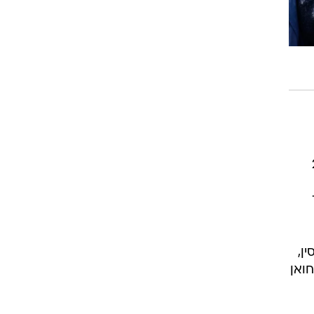
 מוטלות 29
ן,
חואן