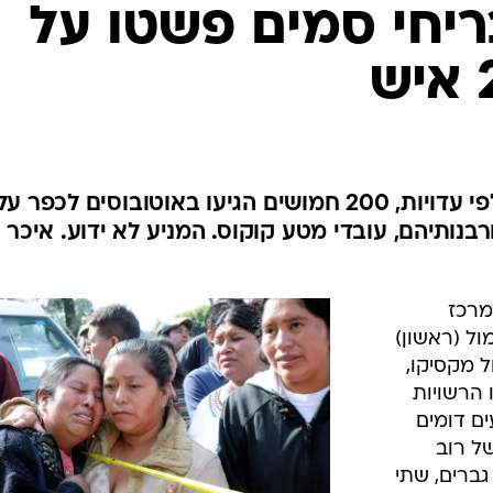
המייל האדום
יחי סמים פשטו על
הקרטלים ממשיכים להשתולל: לפי עדויות, 200 חמושים הגיעו באוטובוסים לכפר ע
בנותיהם, עובדי מטע קוקוס. המניע לא ידוע. איכר
מרכז
ל (ראשון)
ל מקסיקו,
אישרו הרשויות
ים דומים
ל רוב
קורבנות נערפו. בין הקורבנות - 25 גברים, שתי