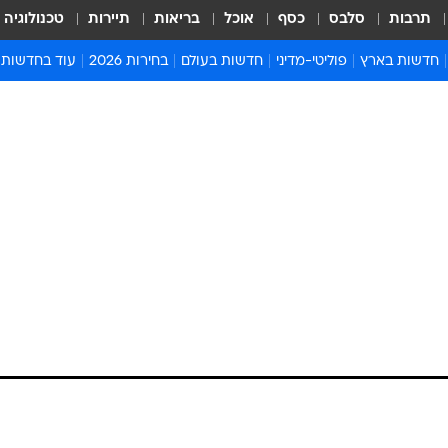
תרבות
סלבס
כסף
אוכל
בריאות
תיירות
טכנולוגיה
חדשות בארץ
פוליטי-מדיני
חדשות בעולם
בחירות 2026
עוד בחדשות
אירועים בארץ
פוליטיקה וממשל
המזרח התיכון
דעות ופרשנויו
חדשות פלילים ומשפט
יחסי חוץ
אירופה
סרי ושלזינגר
חינוך
אמריקה
פרויקטים מיוח
ישראלים בחו"ל
אסיה והפסיפיק
אסור לפספס
בריאות
אפריקה
מדע וסביבה
חברה ורווחה
הנחיות פיקוד 
ארכיון מדורים
זמני כניסת ש
לוח חופשות וח
לוח שנה
חדשות יהדות
חדשות המשפ