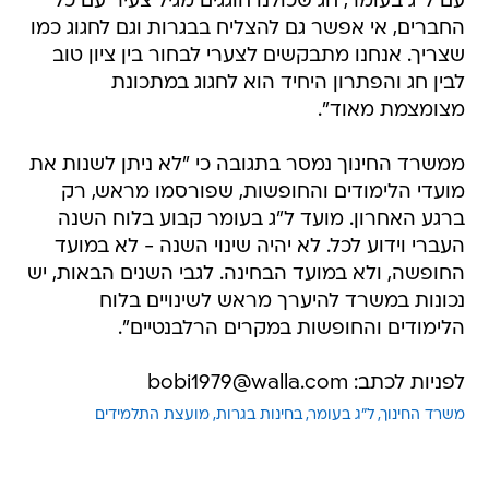
עם ל"ג בעומר, חג שכולנו חוגגים מגיל צעיר עם כל
החברים, אי אפשר גם להצליח בבגרות וגם לחגוג כמו
שצריך. אנחנו מתבקשים לצערי לבחור בין ציון טוב
לבין חג והפתרון היחיד הוא לחגוג במתכונת
מצומצמת מאוד".
ממשרד החינוך נמסר בתגובה כי "לא ניתן לשנות את
מועדי הלימודים והחופשות, שפורסמו מראש, רק
ברגע האחרון. מועד ל"ג בעומר קבוע בלוח השנה
העברי וידוע לכל. לא יהיה שינוי השנה - לא במועד
החופשה, ולא במועד הבחינה. לגבי השנים הבאות, יש
נכונות במשרד להיערך מראש לשינויים בלוח
הלימודים והחופשות במקרים הרלבנטיים".
לפניות לכתב: bobi1979@walla.com
משרד החינוך
ל"ג בעומר
בחינות בגרות
מועצת התלמידים