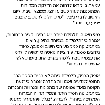
עמאר, בו קראו לדחות את הדלקת המדורות
המתוכננות לעוד כשבוע וחצי, ממוצאי שבת, ליום
ראשון. לדברי ג'יבלי, "מי שיחליט להקשיב לרבנים,
ייפגע עוד יותר".
מאי גואטה, תלמידת כיתה י"א בתיכון קציר ברחובות,
אמרה כי "תלמידים, במיוחד בתיכון, רואים
במתמטיקה כמקצוע הכי חשוב ומסובך. מאוד
נלחצים ממנו". עוד ציינה גואטה כי "קשה לי לדמיין
את עצמי יושבת ללמוד בערב החג, בזמן שאלפי
אנשים יחגגו בחוץ".
אופק הרניק, תלמידת כיתה י"א בבית הספר הרב
תחומי למדעים ואמנויות בחדרה אמרה כי "זאת
תקופה מאוד עמוסה של מתכונות ובגרויות והבגרות
במתמטיקה תמיד היתה ותמיד תהייה הבגרות
המלחיצה ביותר". לדבריה, "בגלל שהתאריך מתנגש