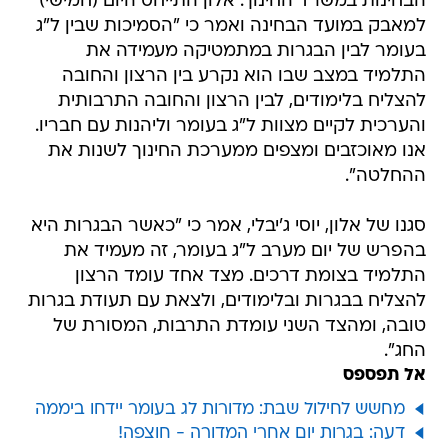
הבחינות במשרד החינוך. אלון התייחס היום (חמישי)
למאבק במועד הבחינה ואמר כי "הסמיכות שבין ל"ג
בעומר לבין הבגרות במתמטיקה מעמידה את
התלמיד במצב שבו הוא נקרע בין הרצון והחובה
להצליח בלימודים, לבין הרצון והחובה התרבותית
והערכית לקיים מצוות ל"ג בעומר וליהנות עם חבריו.
אנו מאוכזבים ומצפים ממערכת החינוך לשנות את
ההחלטה".
סגנו של אלון, יוסי ג'יבלי, אמר כי "כאשר הבגרות היא
בהפרש של יום מערב ל"ג בעומר, זה מעמיד את
התלמיד בצומת דרכים. מצד אחד עומד הרצון
להצליח בבגרות ובלימודים, ולצאת עם תעודת בגרות
טובה, ומהצד השני עומדת התרבות, המסורת של
החג".
אל תפספס
מחשש לחילול שבת: מדורות לג בעומר יידחו ביממה
דעה: בגרות יום אחרי המדורה - חוצפה!