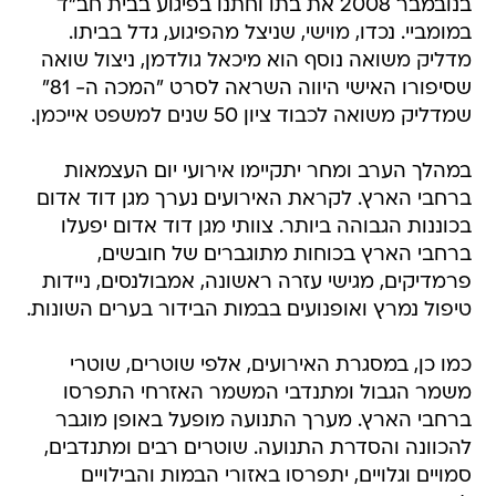
בנובמבר 2008 את בתו וחתנו בפיגוע בבית חב"ד
במומביי. נכדו, מוישי, שניצל מהפיגוע, גדל בביתו.
מדליק משואה נוסף הוא מיכאל גולדמן, ניצול שואה
שסיפורו האישי היווה השראה לסרט "המכה ה- 81"
שמדליק משואה לכבוד ציון 50 שנים למשפט אייכמן.
במהלך הערב ומחר יתקיימו אירועי יום העצמאות
ברחבי הארץ. לקראת האירועים נערך מגן דוד אדום
בכוננות הגבוהה ביותר. צוותי מגן דוד אדום יפעלו
ברחבי הארץ בכוחות מתוגברים של חובשים,
פרמדיקים, מגישי עזרה ראשונה, אמבולנסים, ניידות
טיפול נמרץ ואופנועים בבמות הבידור בערים השונות.
כמו כן, במסגרת האירועים, אלפי שוטרים, שוטרי
משמר הגבול ומתנדבי המשמר האזרחי התפרסו
ברחבי הארץ. מערך התנועה מופעל באופן מוגבר
להכוונה והסדרת התנועה. שוטרים רבים ומתנדבים,
סמויים וגלויים, יתפרסו באזורי הבמות והבילויים