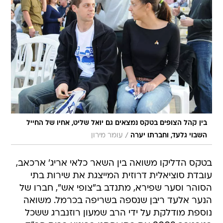
בין קהל הצופים בטקס נמצאים גם יואל שליט, אחיו של החייל
/
השבוי גלעד, וחברתו יערה
עומר מירון
בטקס הדליקו משואה בין השאר כלאי אריג' ארכאב,
עובדת סוציאלית דרוזית המייצגת את שירות בתי
הסוהר וסער שפירא, מתנדב ב"צופי אש", חברו של
הנער אלעד ריבן שנספה בשריפה בכרמל. משואה
נוספת מודלקת על ידי הרב שמעון רוזנברג ששכל