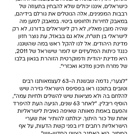
כישראלים, איננו יכולים שלא להבחין בתעוזה של
רבבות המפגינים, אלה הנוטלים את גורלם בידיהם,
במאבק לחירות ולחופש ביטוי. במאבק למען מה
שהיה מובן מאליו, לא רק לישראלים בדורנו, לא רק
לישראלי בן תש"ח, אלא גם בבאזל, עת נוצר חזון
מדינת היהודים. אל לנו להקל ראש במה שהשגנו.
כנגד כיתות המלעיזים יש לומר שישראל של 2011,
היא מדינת יהודית ודמוקרטית הזוהרת בגאון בלבו
של מזרח תיכון מדכא ואכזרי".
"לצערי, נדמה שבשנת ה-63 לעצמאותנו רבים
וטובים בתוכנו ראו בפסיפס הישראלי גזירה שיש
להלחם בה ולא מציאות שיש להשלים ולחיות עמה",
הוסיף ריבלין. "לאחר 63 שנים, הגיעה העת להיפרד
והפעם באמת מאותה שאיפה נאיבית לישראליות
אחת של כור היתוך. יכולתנו להותיר את שערי
הישראליות רחבים דיו בפני קשת הדעות, על אף
המחיר, היא האתגר הציוני החדש-ישן".