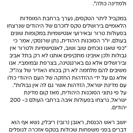
ולמדינה כולה".
במקביל ליתר הטקסים, נערך ברחבת המוסדות
הלאומיים בירושלים טקס לזכרם של היהודים שנרצחו
בפעולות טרור ובאירועי אנטישמיות במקומות שונים
בעולם. יו"ר הסוכנות היהודית, נתן שרנסקי, אמר כי
"כפי שאנו נוכחים שוב ושוב, לאנטישמיות ולטרור אין
גבולות ולכן אויבינו מתקיפים אותנו לא רק בתל אביב
ובירושלים אלא גם בארגנטינה, בצרפת ובמומביי. אנו
משיבים להם מלחמה לא רק בכוחו האדיר של צה"ל,
אלא גם על ידי ההזדהות החזקה של העם היהודי כולו
עם מדינת ישראל, הזדהות אשר גם לה אין גבולות".
על פי נתוני הסוכנות היהודית, מאז קום מדינת
ישראל, נרצחו בפעולות איבה ברחבי העולם כ- 200
יהודים.
יושב ראש הכנסת, ראובן (רובי) ריבלין, נשא אף הוא
דברים בפני משפחות שכולות בטקס אזכרה לנופלים