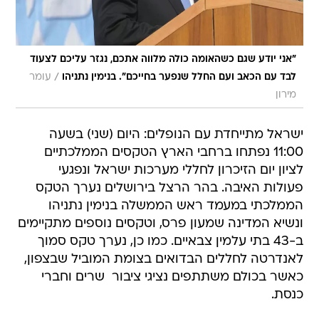
"אני יודע שגם כשהאומה כולה מלווה אתכם, נגזר עליכם לצעוד
/
לבד עם הכאב ועם החלל שנפער בחייכם". בנימין נתניהו
עומר
מירון
ישראל מתייחדת עם הנופלים: היום (שני) בשעה
11:00 נפתחו ברחבי הארץ הטקסים הממלכתיים
לציון יום הזיכרון לחללי מערכות ישראל ונפגעי
פעולות האיבה. בהר הרצל בירושלים נערך הטקס
הממלכתי במעמד ראש הממשלה בנימין נתניהו
ונשיא המדינה שמעון פרס, וטקסים נוספים מתקיימים
ב-43 בתי עלמין צבאיים. כמו כן, נערך טקס סמוך
לאנדרטה לחללים הבדואים בצומת המוביל שבצפון,
כאשר בכולם משתתפים נציגי ציבור  שרים וחברי
כנסת.