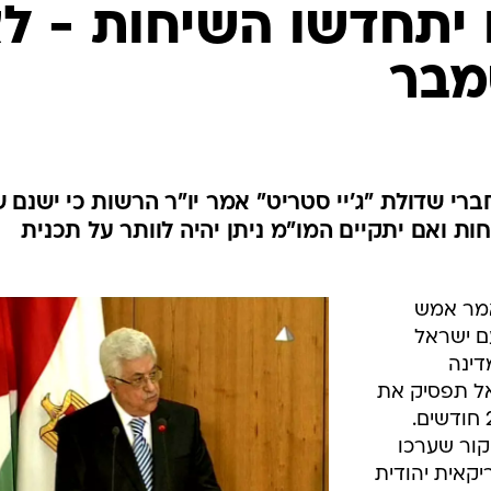
המייל האדום
 יתחדשו השיחות - ל
מבר
י שדולת "ג'יי סטריט" אמר יו"ר הרשות כי ישנם ש
ת ואם יתקיים המו"מ ניתן יהיה לוותר על תכנית
אמר אמש
עם ישראל
דינה
תנאי שישראל תפסיק את
הבנייה בתתנחלויות הגדה למשך 2-3 חודשים.
קור שערכו
קאית יהודית