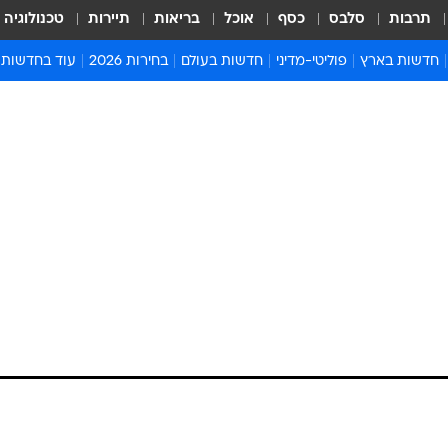
תרבות
סלבס
כסף
אוכל
בריאות
תיירות
טכנולוגיה
חדשות בארץ
פוליטי-מדיני
חדשות בעולם
בחירות 2026
עוד בחדשות
אירועים בארץ
פוליטיקה וממשל
המזרח התיכון
דעות ופרשנויו
חדשות פלילים ומשפט
יחסי חוץ
אירופה
סרי ושלזינגר
חינוך
אמריקה
פרויקטים מיוח
ישראלים בחו"ל
אסיה והפסיפיק
אסור לפספס
בריאות
אפריקה
מדע וסביבה
חברה ורווחה
הנחיות פיקוד 
ארכיון מדורים
זמני כניסת ש
לוח חופשות וח
לוח שנה
חדשות יהדות
חדשות המשפ