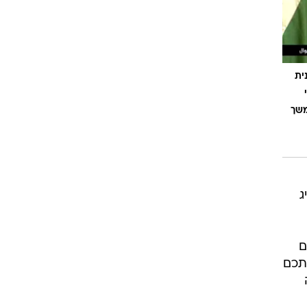
ית
נאי
משך
ג
ם
תכם