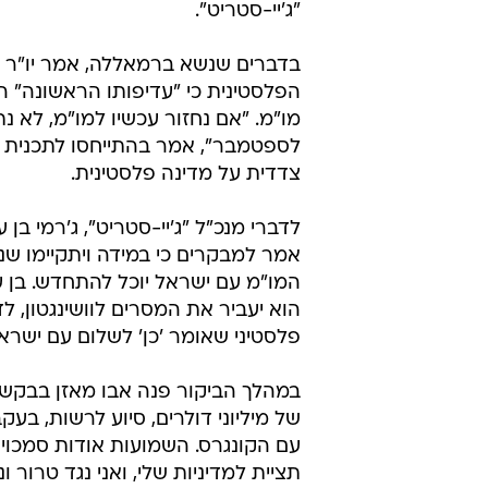
"ג'יי-סטריט".
בדברים שנשא ברמאללה, אמר יו"ר 
הפלסטינית כי "עדיפותו הראשונה" ה
מו"מ. "אם נחזור עכשיו למו"מ, לא נת
לספטמבר", אמר בהתייחסו לתכנית 
צדדית על מדינה פלסטינית.
לדברי מנכ"ל "ג'יי-סטריט", ג'רמי בן ע
אמר למבקרים כי במידה ויתקיימו שני
המו"מ עם ישראל יוכל להתחדש. בן ע
הוא יעביר את המסרים לוושינגטון, ל
פלסטיני שאומר 'כן' לשלום עם ישראל
במהלך הביקור פנה אבו מאזן בבקש
של מיליוני דולרים, סיוע לרשות, ב
עם הקונגרס. השמועות אודות סמכו
תציית למדיניות שלי, ואני נגד טרור ו