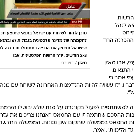
הרשות
יא לנהל
ייחס
מוכן לחזור לשיחות עם ישראל בתנאי שתוצע תכנ
ההכרזה החד
להקמתה של מדינה פלסטינית בגבולות 67 ובת
שישראל תפסיק את הבנייה בתתנחלויות הגדה ל
2-3 חודשים. יו"ר הרשות הפלסטינית, אבו
מי, אבו מאזן
/
מאזן
רויטרס
 התנאים,
מי אמר כי
דבריו, "זו עשויה להיות ההזדמנות האחרונה לשוחח עם מנהי
".
ה למשתתפים לפעול בקונגרס על מנת שלא יבוטלו הזרמת
עקבות ההסכם שחתמה זו עם החמאס. "אנחנו צריכים את עזר
יות החמאס בממשלה שתקום אינן נכונות. הממשלה החדשה
נגד אלימות", אמר.