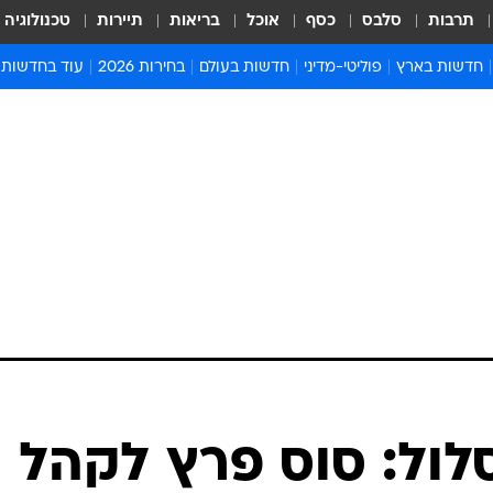
תרבות
סלבס
כסף
אוכל
בריאות
תיירות
טכנולוגיה
חדשות בארץ
פוליטי-מדיני
חדשות בעולם
בחירות 2026
עוד בחדשות
אירועים בארץ
פוליטיקה וממשל
המזרח התיכון
דעות ופרשנויו
חדשות פלילים ומשפט
יחסי חוץ
אירופה
סרי ושלזינגר
חינוך
אמריקה
פרויקטים מיוח
ישראלים בחו"ל
אסיה והפסיפיק
אסור לפספס
בריאות
אפריקה
מדע וסביבה
חברה ורווחה
הנחיות פיקוד 
ארכיון מדורים
זמני כניסת ש
לוח חופשות וח
לוח שנה
חדשות יהדות
לול: סוס פרץ לקהל
חדשות המשפ