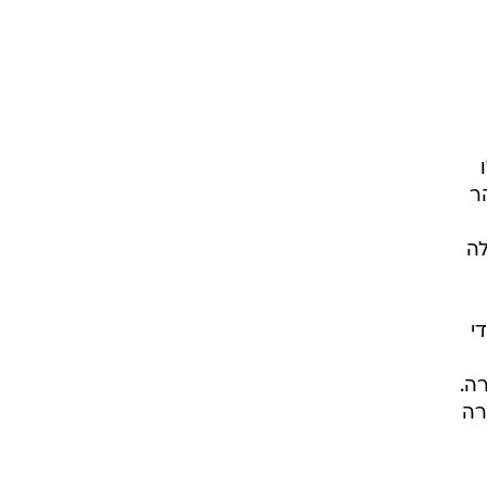
ר
לה
י
ה.
רה