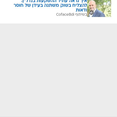
איך נראה עתיד ההשקעות בנדל"ן:
להצליח בשוק משתנה בעידן של חוסר
ודאות
בשיתוף CofaceBdi