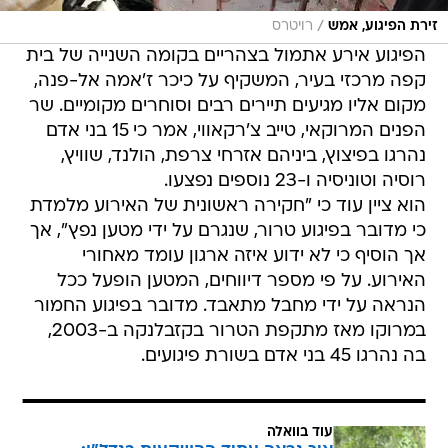
/
זירת הפיגוע, אמש
רויטרס
הפיגוע אירע אתמול בצהריים בקומה השנייה של בית
קפה מרכזי בעיר, המשקיף על כיכר ז'אמה אל-פנה,
מקום אליו מגיעים תיירים רבים וסוחרים מקומיים. שר
הפנים המרוקאי, טייב צ'רקאווי, אמר כי 15 בני אדם
נהרגו בפיצוץ, ביניהם אזרחי צרפת, הולנד, שוויץ,
רוסיה וטוניסיה ו-23 נוספים נפצעו.
הוא ציין עוד כי "חקירה ראשונית של האירוע מלמדת
כי מדובר בפיגוע טרור, שנגרם על ידי מטען נפץ", אך
אך הוסיף כי לא ידוע איזה ארגון עומד מאחורי
האירוע. על פי מספר דיווחים, המטען הופעל ככל
הנראה על ידי מחבל מתאבד. מדובר בפיגוע החמור
במרוקו מאז מתקפת הטרור בקזבלנקה ב-2003,
בה נהרגו 45 בני אדם בשורת פיגועים.
עוד בוואלה