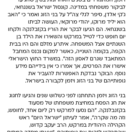
ויזמן, המתגוררים בשנים האחרונות בסין, שהגיעו
לביקור משפחתי במדינה. קונסול ישראל בשנגחאי,
ג'קי אלדן, סיפר לגלי צה"ל על בני הזוג ואמר כי "האב
הוא יליד מרוקו, יהודי מרוקאי, העושה לביתו
בשנגחאי. הם הגיעו לבקר את הוריו בקזבלנקה ולקחו
יום חופש כדי לטייל במרקש והשאירו את הילד בן
השנתיים אצל המשפחה. איתרע מזלם והם היו בבית
הקפה, בקומה השנייה, כאשר למקום נכנס המחבל
המתאבד שגרם לאסון הזה". במשרד החוץ הישראלי
אישרו את הפרטים, אך אמרו כי אין בידייהם מידע
נוסף. הבוקר נבדקת האפשרות להעביר את
גופותייהם של בני הזוג ויזמן לקבורה בישראל.
בני הזוג ויזמן התחתנו לפני כשלוש שנים והגיעו לחגוג
את חג הפסח במחיצת משפחתו של מסעוד
בקזנבלנקה. "הם נסעו למרקש רק ליום אחד, לחופש,
וזה מה שקרה", אמר לעיתון "ישראל היום" ראש
הקהילה היהודית במרקש, הרב יעקב קדוש,