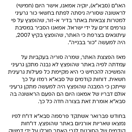
האו"ם (סבא"א), יוקיה אמאנו, אישר היום (חמישי)
לראשונה שסוריה ניסתה לפתח בחשאי כור גרעיני
למטרות צבאיות באתר בדיר א-זור, שהופצץ על פי
גורמים זרים על ידי ישראל. אמאנו הסביר במסיבת
עיתונאים בצרפת כי האתר, שהופצץ בקיץ 2007,
היה למעשה "כור בבנייה".
מאז הפצצת האתר, שמרה סוריה בעקביות על
עמדתה לפיה באתר שהופצץ לא נבנה מתקן גרעיני
והמשיכה להכחיש כי היא מקיימת כל פעילות גרעינית
חשאית. דוחות קודמים של סבא"א רמזו על כך
שייתכן כי המבנה שהופצץ היה למעשה מתקן גרעיני
אולם דבריו של אמאנו היום הם הפעם הראשונה בה
סבא"א אומרת זאת בצורה חדה כל כך.
בחודש פברואר אשתקד פרסמה סבא"א דו"ח לפיו
נמצאו שאריות אורניום באתר שהופצץ. דו"חות
קודמים של הסוכנות לגבי האתר סוכלו על ידי דמשק