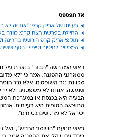
בני הנוער נשאו שלטים עליהם נכתב בין היתר,
/
היום
נמרוד סונדרס
אל תפספס
רעייתו של אריק קרפ: "אם זה לא ר
החיילת בפרשת רצח קרפ: מודה בע
תוקפי אריק קרפ הורשעו בהריגה ו
המכשיר לחיטוב וטיפולי הגוף ששיג
ראש המדרשה "תבור" בנצרת עילית, 