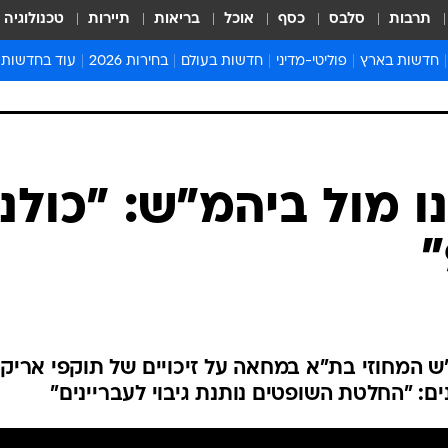
תרבות
סלבס
כסף
אוכל
בריאות
תיירות
טכנולוגיה
חדשות בארץ
פוליטי-מדיני
חדשות בעולם
בחירות 2026
עוד בחדשות
אירועים בארץ
פוליטיקה וממשל
המזרח התיכון
דעות ופרשנויו
חדשות פלילים ומשפט
יחסי חוץ
אירופה
סרי ושלזינגר
חינוך
אמריקה
פרויקטים מיוח
ישראלים בחו"ל
אסיה והפסיפיק
אסור לפספס
בריאות
אפריקה
מדע וסביבה
חברה ורווחה
הנחיות פיקוד 
ארכיון מדורים
זמני כניסת ש
לוח חופשות וח
לוח שנה
חדשות יהדות
נו מול ביהמ"ש: "כולנו
חדשות המשפ