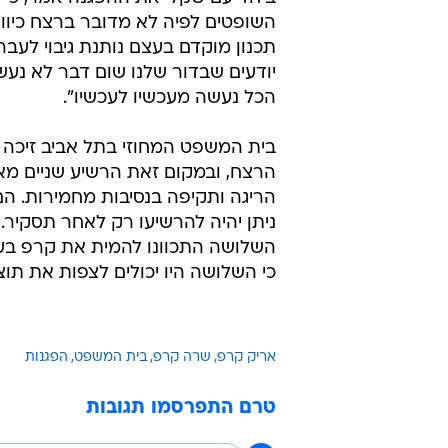
ממארגני ההפגנה, אמר כי "לא מדוב
מכוונת נגד השופטים, אלא נגד חוסר
שנעשה. אנחנו לא משפטנים ולא יודע
הבעיה היא בכנסת או במערכת המש
התוצאה הסופית היא בעייתית. אנחנו
ישראל לא מרגישים בטוחים".
ראש תנועת "השומר החדש", יואל זיל
ביחד עם שקלי את ההפגנה אמר, כי
השופטים לפיה לא מדובר ברצח כיוון
תכנון מוקדם בעצם נותנת גיבוי לעבריי
יודעים שבדור שלנו שום דבר לא נעש
הכל נעשה מעכשיו לעכשיו".
בית המשפט המחוזי בתל אביב זיכה
הרצח, ובמקום זאת הרשיע שניים מא
הריגה ותקיפה בנסיבות מחמירות. הם
ניתן יהיה להרשיעו רק לאחר תסקיר.