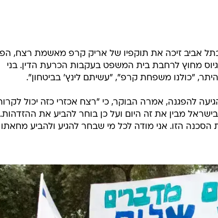
ל אביב זיכה את תוקפיו של אריק קרפ מאשמת רצח, הפגי
כ-30 צעירים לפני גיוס מחוץ לרחבת בית המשפט בעקבות הכרעת הדין. בני
יתר, "כולנו משפחת קרפ", "עשיתם לינץ' בביטחון".
עה להפגנה, אמרה הבוקר, כי "רצח אכזרי כזה יכול לקרות