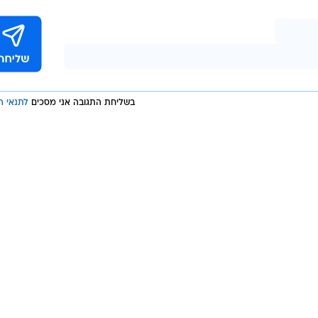
 שהלך עם בתו ואשתו בטיילת בתל אביב. עם זאת, הם קב
צאת התקיפה, ולכן מדובר בהריגה.
בשליחת התגובה אני מסכים
לתנאי ה