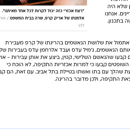
ר בהפגנה
 הצדק
ים אם
פט אבל
 במדינת
ברמן, שארגן
 "החלטת
 שלא היה
"רצח אכזרי כזה יכול לקרות לכל אחד מאיתנו".
נים. אנחנו
/
אלמנתו של אריק קרפ, שרה בבית המשפט
אורי
ה בתכנון.
לנץ
 אתמול את שלושת הנאשמים בהריגתו של קרפ מעבירת
ותם הנאשמים, ג'מיל עדס ועבד אלרחמן עדס בעבירות של
 קבעו שהנאשם השלישי, קטין, ביצע את אותן עבירות - או
 השופטים קבעו כי למרות אכזריות התקיפה, לא הוכח כי