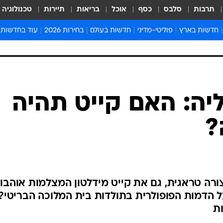
תרבות
סלבס
כסף
אוכל
בריאות
תיירות
טכנולוגיה
חדשות בארץ
פוליטי-מדיני
חדשות בעולם
בחירות 2026
עוד בחדשות
אירועים בארץ
פוליטיקה וממשל
המזרח התיכון
דעות ופרשנויו
חדשות פלילים ומשפט
יחסי חוץ
אירופה
סרי ושלזינגר
חינוך
אמריקה
פרויקטים מיוח
ישראלים בחו"ל
אסיה והפסיפיק
אסור לפספס
בריאות
אפריקה
מדע וסביבה
חברה ורווחה
הנחיות פיקוד 
ארכיון מדורים
זמני כניסת ש
לוח חופשות וח
לוח שנה
חדשות יהדות
יה: האם קייט תהיה
חדשות המשפ