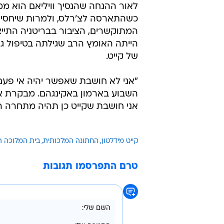
שנחשבת לבת המשפחה הפופולרית 
בהיסטוריה של בית המלוכה הבריטי
הזו בדיוק מנסים כלי התקשורת בממ
מאז הוכרזו האירוסין של הזוג הצעיר
חלוקות.
מצד אחד, אין ספק שכמו חמותה המנ
קייט הצעירה המצלמה בהחלט אוהבת
חלק מהעיתונאים, כאן מסתיים הדמיון
כשהתארסה לצ'רלס, ולמרות שיחסי
המתוקשרים, הציבור בבריטניה התיי
הייתה האומץ הרב שגילתה בטיפול גם
של קייט.
"אני לא חושבת שאפשר יהיה אי פעם
השבוע בארמון באקינגהם. מבקרת אחר
אני חושבת שקייט כן תהיה מתחרה רצ