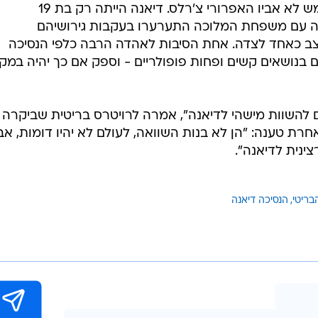
ביותר
? על השאלה
לכה להשיב
 - והדעות
וחה, גם את
/
היורשת? קייט
רויטרס
. אך לדברי
, במיוחד
לאור ההנחה שהנסיך וויליאם הוא ממש לא אביו האפרורי צ'רלס. דיאנה הייתה רק בת 19
ה עם משפחת המלוכה התערערו בעקבות גירושיהם
צב כאחד לצדה. אחת הסיבות לאהדה הרבה כלפי הנסיכה
 בנושאים קשים ופחות פופולריים - וספק אם כך יהיה במק
 להשוות מישהי לדיאנה", אמרה לרויטרס בריטית שביקרה
ת טענה: "הן לא בנות השוואה, לעולם לא יהיו דומות, אב
ינית לדיאנה".