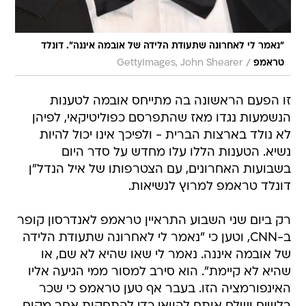
"נאמר לי לאחרונה שתעודת הלידה של אובמה איננה". דונלד
/
טראמפ
GettyImages, John Shearer
זו הפעם הראשונה בה מתייחס אובמה לטענות
הנשמעות נגדו מאז שהתפרסם כפוליטיקאי, לפיהן
לא נולד בארצות הברית - ולפיכך אינו יכול להיות
נשיא. הטענות הללו עלו מחדש על סדר היום
בשבועות האחרונים, עם הצטרפותו של איל הנדל"ן
דונלד טראמפ למרוץ לנשיאות.
רק ביום שני השבוע התראיין טראמפ לאנדרסון קופר
ב-CNN, וטען כי "נאמר לי לאחרונה שתעודת הלידה
של אובמה איננה. נאמר לי שאו שהיא לא שם, או
שהיא לא קיימת". הוא סירב למסור ממי הגיעה אליו
האינפורמציה הזו. בעבר אף טען טראמפ כי שכר