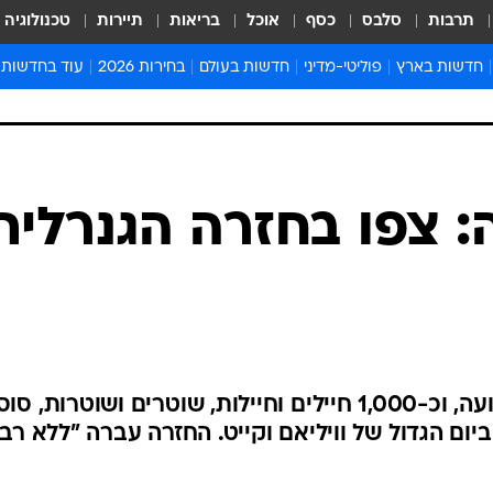
תרבות
סלבס
כסף
אוכל
בריאות
תיירות
טכנולוגיה
חדשות בארץ
פוליטי-מדיני
חדשות בעולם
בחירות 2026
עוד בחדשות
אירועים בארץ
פוליטיקה וממשל
המזרח התיכון
דעות ופרשנויו
חדשות פלילים ומשפט
יחסי חוץ
אירופה
סרי ושלזינגר
חינוך
אמריקה
פרויקטים מיוח
ישראלים בחו"ל
אסיה והפסיפיק
אסור לפספס
ה: צפו בחזרה הגנרלית
בריאות
אפריקה
מדע וסביבה
חברה ורווחה
הנחיות פיקוד 
ארכיון מדורים
זמני כניסת ש
לוח חופשות וח
לפנות בוקר נסגרו הרחובות לתנועה, וכ-1,000 חיילים וחיילות, שוטרים ושוטרות, 
לוח שנה
יום הגדול של וויליאם וקייט. החזרה עברה "ללא רבב
חדשות יהדות
חדשות המשפ