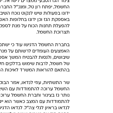
צינור הגז הטבעי ממצרים לישראל. י
החשמל, יפתח רון טל, ומנכ"ל החברה 
ידונו בפעולות שיש לנקוט נוכח השיב
באספקת הגז וכן ידונו בחלופות האפ
להפעלת תחנות הכוח על מנת לספק
תצרוכת החשמל.
בחברת החשמל הדגישו עוד כי ישתמ
האמצעים העומדים לרשותם על מנת 
שיבושים, ולנסות להבטיח המשך אס
של חשמל, לרבות שימוש בדלקים חלו
בהתאם להוראות המשרד לאיכות הס
שר התשתיות, עוזי לנדאו, אמר הבוק
החשמל ערוכה להתמודדות עם השיבוש
נותר גז בצינור וחברת החשמל ערוכ
להתמודדות עם המצב כאשר הוא ייג
לנדאו בראיון לגלי צה"ל. לנדאו הדג