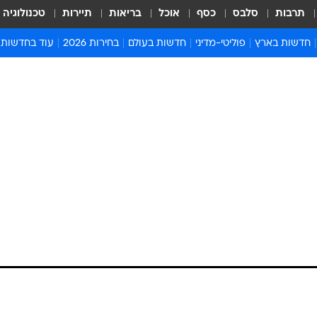
תרבות
סלבס
כסף
אוכל
בריאות
תיירות
טכנולוגיה
חדשות בארץ
פוליטי-מדיני
חדשות בעולם
בחירות 2026
עוד בחדשות
אירועים בארץ
פוליטיקה וממשל
המזרח התיכון
דעות ופרשנויו
חדשות פלילים ומשפט
יחסי חוץ
אירופה
סרי ושלזינגר
חינוך
אמריקה
פרויקטים מיוח
ישראלים בחו"ל
אסיה והפסיפיק
אסור לפספס
בריאות
אפריקה
מדע וסביבה
חברה ורווחה
הנחיות פיקוד 
ארכיון מדורים
זמני כניסת ש
לוח חופשות וח
לוח שנה
חדשות יהדות
חדשות המשפ