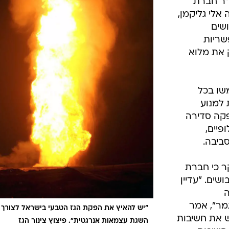
ו"ר חברת
אלי גליקמן,
ושים
שריות
 את מלוא
שו בכל
למנוע
פקה סדירה
פיים,
ביבה.
ר כי חברת
ים. "עדיין
ה
מר", אמר
"יש להאיץ את הפקת הגז הטבעי בישראל לצורך
יש את חשיבות
השגת עצמאות אנרגטית". פיצוץ צינור הגז