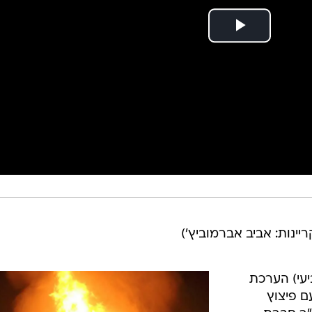
קריינות: אביב אברמוביץ')
עי) הערכת
ם פיצוץ