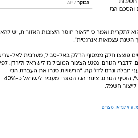
חשיבות
/
הבוקר
AP
 והסכם הגז
הוא לתקרית ואמר כי "לאור חוסר היציבות האזורית, יש להאי
 השגת עצמאות אנרגטית".
נים חמושים פוצצו חלק ממסוף הדלק באל-סביל, מערבית לאל-ערי
. לדברי הגורם, נפגע הצינור המוביל גז לישראל ולירדן. לפי
י חבלה וגרם לדליקה. "הרשויות סגרו את העברת הגז
מהמקור המרכזי ופועלים לכיבוי האש", הוסיף הגורם. צינור הגז המצרי מעביר לישראל כ-40%
ייצור חשמל.
ל
עוזי לנדאו
מצרים