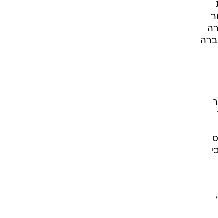
ר
רה
 בחברה
ר
ס
י