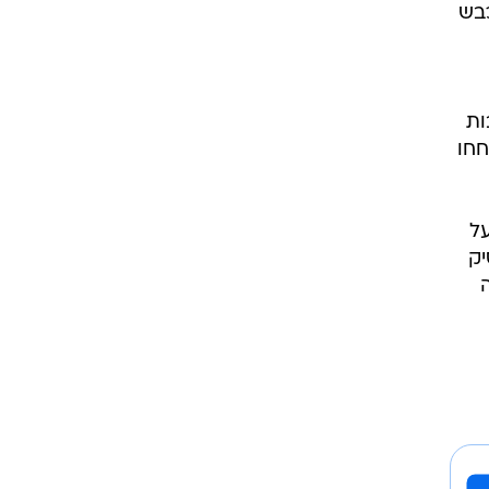
כבש
ות
חחו
ל
יק