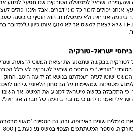
 שהעבירה ישראל לממשלה הטורקית שזו תפעל למנוע את
ץ, אנחנו יכולים לומר כל מיני דברים, אבל איננו יכולים לעצו
ר ביוזמה אזרחית ולא ממשלתית. הוא הוסיף כי בשנה שעב
ביקשה ממשלת טורקיה מארגון ה-I.H.H שלא לצאת למשט אך לא מנעו אותו כיוון ש"מדובר
.
ביחסי ישראל-טורקיה
 לטורקיה בבקשה שתמנע את יציאת המשט לרצועה. שגרי
ן הטורקי "הורייט" כי המסר מישראל לטורקיה לא כלל הסבר
המשט ישוטו לעזה. "עמדתנו בנושא זה ידועה היטב. החוק
מנוע מספינות שמאיימות על הביטחון הלאומי שלהם להיכנ
ו כי התקבלה בקשה מישראל למנוע את המשט, אך השיבו כ
הישראלי ואמרנו להם כי מדובר ביוזמה של חברה אזרחית",
ות עתידות לצאת מנמלים שונים באירופה, ובהן גם הספינה 'מאווי מרמרה'
שהשתתפה במשט הקודם ותפליג מטורקיה. מספר המשתתפים הצפוי במשט נע כעת בין 800