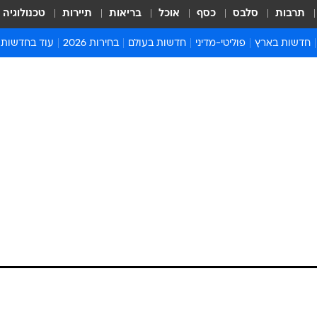
תרבות
סלבס
כסף
אוכל
בריאות
תיירות
טכנולוגיה
חדשות בארץ
פוליטי-מדיני
חדשות בעולם
בחירות 2026
עוד בחדשות
אירועים בארץ
פוליטיקה וממשל
המזרח התיכון
דעות ופרשנויו
חדשות פלילים ומשפט
יחסי חוץ
אירופה
סרי ושלזינגר
חינוך
אמריקה
פרויקטים מיוח
ישראלים בחו"ל
אסיה והפסיפיק
אסור לפספס
בריאות
אפריקה
מדע וסביבה
חברה ורווחה
הנחיות פיקוד 
ארכיון מדורים
זמני כניסת ש
לוח חופשות וח
לוח שנה
חדשות יהדות
חדשות המשפ