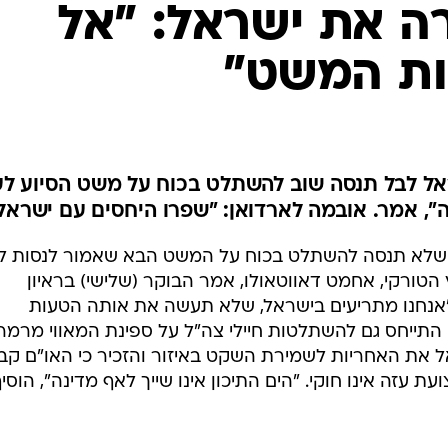
המייל האדום
ה את ישראל: "אל
ות המשט"
אל לבל תנסה שוב להשתלט בכוח על משט הסיוע לע
נה", אמר. אובמה לארדואן: "שפרו היחסים עם ישראל
שלא תנסה להשתלט בכוח על המשט הבא שאמור לנסות לה
הטורקי, אחמט דאווטאולו, אמר הבוקר (שלישי) בראיון
י "אנחנו מתריעים בישראל, שלא תעשה את אותה הטעות
תייחס גם להשתלטות חיילי צה"ל על ספינת המאווי מרמר
, הטיל על ישראל את האחריות לשמירת השקט באיזור והזכיר כי האו"ם קב
עזה אינו חוקי. "הים התיכון אינו שייך לאף מדינה", הוסי