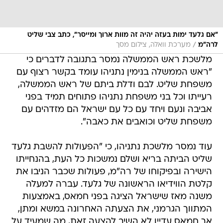
"אם גלעד ימות בעזה יהיה זה מוות ארוך ומייסר", כתב צבי שליט
/
לרה"מ
מערכת וואלה, צילום מסך
מלשכת ראש הממשלה נמסר בתגובה לדברים כי
"ראש הממשלה בנימין נתניהו עומד בקשר רצוף עם
משפחת שליט. לבם ודלת ביתם של ראש הממשלה,
רעייתו וכל בני משפחת נתניהו פתוחים תמיד בפני
אביבה ונעם ויחד עם כל עם ישראל הם מזדהים עם
משפחת שליט וכואבים את כאבה".
עוד נמסר מלשכת נתניהו, כי "הפעולות להשבת גלעד
שליט הביתה בריא ושלם נמשכות כל העת, בהנחייתו
הישירה ובפיקוחו של רה"מ, פעולות שכבר הניבו את
קלטת הווידיאו הראשונה של גלעד. עברה למעלה
משנה מאז שישראל הציגה בפני חמאס, באמצעות
המתווך הגרמני, את הצעתה האחרונה במשא ומתן,
אך חמאס עדיין לא השיב להצעה זאת, מה שמעיד על