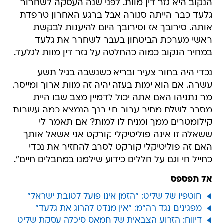
הנקוב היא גזר דין מוות. לפני שנה העסקה לשחרור
גלעד כבר הייתה סגורה אבל ברגע האחרון טרפדת
אותה. סירובך אז וסירובך היום להיענות לבקשת
ראשי מערכת הביטחון בעבר לשחרר את גלעד
במחיר הנקוב כמוה כהחלטה על גזר דין מוות לגלעד.
נכדי היה בחור צעיר ובריא כשנשבה בגיל תשע
עשרה. אם הוא ימות בעזה יהיה זה מוות ארוך ומייסר.
מר נתניהו האם אתה יכול לדמיין מצב שבו היית
מסרב לשלם מחיר עבור חיי בנך הנמצא כמה עשרות
קילומטרים ממך ומניח לו למות? אם תאמר לי
ששאלה זו אינה פוליטיקלי קורקט אני אשאל אותך
האם זה פוליטיקלי קורקט לסרב להחזיר את נכדי
כחייל חי וגם על חללים כידוע שילמנו במחבלים חיים".
אל תפספס
חוטפיו של שליט: "הזמן אינו פועל לטובת ישראל"
מפגינים נגד רה"מ: "אין מנדט להרוג את גלעד"
דיווח: הזרוע הצבאית של חמאס סיכלה עסקת שליט