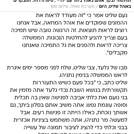
החלטתי לבקר אותם באהל ביחד עם ילדיי", סיפרה רחל. המבקרים
/
באוהל שליט, היום
מערכת וואלה, צילום מסך
נעם שליט אמר כי "זה מעודד לראות את
ההמונים שפוקדים את אוהל המחאה, אבל אנחנו
רוצים לראות תוצאות. זה הרגשה טובה שיש תמיכה
בעם וצריך להגיע להחלטות הנכונות. הממשלה
צריכה לראות ולהפנים את גל התמיכה שאנחנו
מקבלים".
סבו של גלעד, צבי שליט, שלח לפני מספר ימים איגרת
לראש הממשלה בנימין נתניהו.
שליט כתב, כי "בכל פעם כשיש התעוררות
תקשורתית בנושא השבת נכדי גלעד אתה מזמין את
בני נועם ואת כלתי אביבה לפגישה שאין בה תכלית
וסופה עוגמת נפש. אתה משיב אותם בסלון ביתך, גם
אשתך נוכחת, כאילו הייתה זו פגישת רעים. אבל
למעשה מר נתניהו, אתה משתמש בציניות אכזרית
בבני וכלתי כדי להציג לציבור תמונה של עשייה