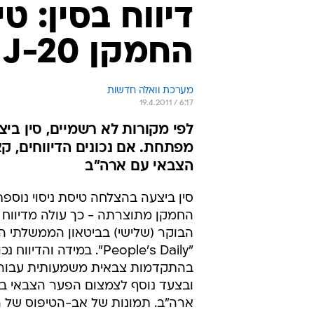
דיווח בסין: ט
החמקן J-20
מערכת וואלה חדשות
19.4.2011 / 6:17
לפי מקורות לא רשמיים, סין בי
מפתחת. אם נכונים הדיווחים, 
הצבאי עם ארה"ב
סין ביצעה בהצלחה טיסת ניסוי נוספ
החמקן מתוצרתה - כך עולה מדיוו
הבוקר (שלישי) בביטאון הממשלתי הס
"People's Daily". במידה והדיוו
בהתקדמות צבאית משמעותית עבור ה
ובצעד נוסף לצמצום הפער הצבאי בינ
ארה"ב. תמונות של אב-הטיפוס של 