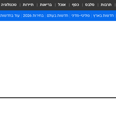
תרבות
סלבס
כסף
אוכל
בריאות
תיירות
טכנולוגיה
חדשות בארץ
פוליטי-מדיני
חדשות בעולם
בחירות 2026
עוד בחדשות
אירועים בארץ
פוליטיקה וממשל
המזרח התיכון
דעות ופרשנויו
חדשות פלילים ומשפט
יחסי חוץ
אירופה
סרי ושלזינגר
חינוך
אמריקה
פרויקטים מיוח
ישראלים בחו"ל
אסיה והפסיפיק
אסור לפספס
בריאות
אפריקה
מדע וסביבה
חברה ורווחה
הנחיות פיקוד 
ארכיון מדורים
זמני כניסת ש
לוח חופשות וח
לוח שנה
חדשות יהדות
חדשות המשפ