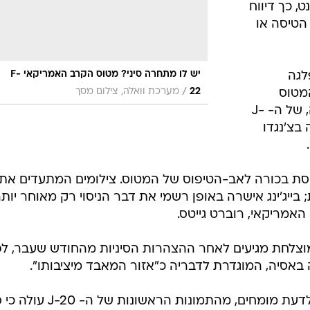
, כך דיווח
הטיסה או
יש לו מתחרה סיני? מטוס הקרב האמריקאי F-
לגה
/
22
מערכת וואלה, צילום מסך
המטוס
ובתיאור נכתב: "אב-הטיפוס, לכאורה, של ה- J-
בצ'נגדו
טיסת בכורה לאב-הטיפוס של המטוס. צילומים המתעדים את
; בייג'ינג אישרה באופן רשמי את דבר הניסוי רק מאוחר יותר
האמריקאי, רוברט גייטס.
 ומוצלחת מגיעים לאחר ההצהרות הסיניות מהחודש שעבר, לפ
אסיה, המוגדרת לדבריה כ"אזור המאבד מיציבותו".
ומה ניתן לספר על המטוס החדיש? לדעת מומחים, מהתמונות הראשונות של ה-