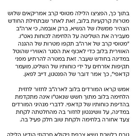
בתוך כך, הפציצו הלילה מטוסי קרב אמריקאים שלוש
מטרות קרקעיות בלוב, זאת לאחר שבתחילת החודש
הצהיר ממשלו של הנשיא, ברק אובמה, כי ארה"ב
מעבירה את השליטה על הלחימה לכוחות נאט"ו.
"מטוסי קרב של ארה"ב תקפו מטרות של ההגנה
האווירית בלוב כדי לאכוף את הסגר האווירי שהוטל
במדינה בחודש שעבר. זאת במטרה להרתיע מפני
תקיפות אזרחים על ידי כוחותיו של השליט, מועמר
קדאפי", כך אמר דובר של הפנטגון, דייב לפאן.
אמש קראו המורדים בלוב לארה"ב לחזור לחזית
הלחימה בלוב מתוך חשש שנאט"ו אינה מתקדמת
בהדיפת כוחותיו של קדאפי. לדברי מנהיגי המורדים
במדינה, על וושינגטון לחזור בה מהחלטתה לקחת
צעד אחורה בלחימה ולקחת שוב חלק פעיל בה.
גורם בלשכת נשיא צרפת ניקולא סרקוזי הודיע הלילה