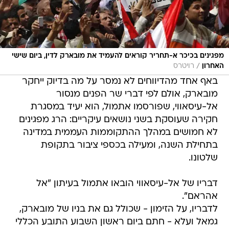
מפגינים בכיכר א-תחריר קוראים להעמיד את מובארק לדין, ביום שישי
/
האחרון
רויטרס
באף אחד מהדיווחים לא נמסר על מה בדיוק ייחקר
מובארק, אולם לפי דברי שר הפנים מנסור
אל-עיסאווי, שפורסמו אתמול, הוא יעיד במסגרת
חקירה שעוסקת בשני נושאים עיקריים: הרג מפגינים
לא חמושים במהלך ההתקוממות העממית במדינה
בתחילת השנה, ומעילה בכספי ציבור בתקופת
שלטונו.
דבריו של אל-עיסאווי הובאו אתמול בעיתון "אל
אהראם".
לדבריו, על הזימון - שכולל גם את בניו של מובארק,
גמאל ועלא - חתם ביום ראשון השבוע התובע הכללי