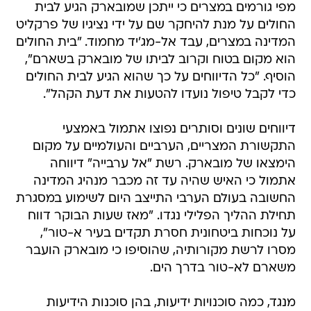
מפי גורמים במצרים כי ייתכן שמובארק הגיע לבית
החולים על מנת להיחקר שם על ידי נציגיו של פרקליט
המדינה במצרים, עבד אל-מג'יד מחמוד. "בית החולים
הוא מקום בטוח וקרוב לביתו של מובארק בשארם",
הוסיף. "כל הדיווחים על כך שהוא הגיע לבית החולים
כדי לקבל טיפול נועדו להטעות את דעת הקהל".
דיווחים שונים וסותרים נפוצו אתמול באמצעי
התקשורת המצריים, הערביים והעולמיים על מקום
הימצאו של מובארק. רשת "אל ערבייה" דיווחה
אתמול כי האיש שהיה עד זה מכבר מנהיג המדינה
החשובה בעולם הערבי התייצב היום לשימוע במסגרת
תחילת ההליך הפלילי נגדו. "מאז שעות הבוקר דווח
על נוכחות ביטחונית חסרת תקדים בעיר א-טור",
מסרו לרשת מקורותיה, שהוסיפו כי מובארק הועבר
משארם לא-טור בדרך הים.
מנגד, כמה סוכנויות ידיעות, בהן סוכנות הידיעות