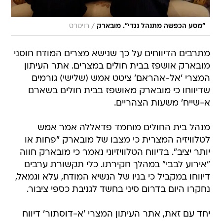
/
"מסע הכפשה מתנהל נגדי". מובארק
רויטרס
מתרבים הדיווחים על כך שנישא מצרים המודח חוסני
מובארק אושפז בבית חולים במצרים. אתר העיתון
המצרי 'אל-אהראם' ציטט אמש (שלישי) גורמים
שדיווחו כי מובארק מאושפז בבית חולים בשארם
א-שייח' משעות הצהריים.
מנהל בית החולים מוחמד פדאללה אמר אמש
לטלוויזיה המצרית כי מצבו של מובארק "פחות או
יותר יציב". בדיווח הטלוויזיוני נאמר כי מובארק חווה
"אירוע לבבי" במהלך חקירתו. כלי תקשורת ערבים
דיווחו במקביל כי בניו של הנשיא המודח, עלא וגמאל,
נחקרו היום בדרום סיני בחשד לגניבת כספי ציבור.
יחד עם זאת, אתר העיתון המצרי 'א-דוסתור' דיווח