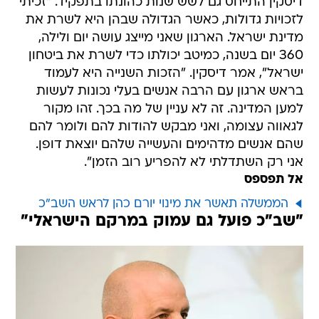
דיסקין התייחס גם לשש שנות כהונתו בתפקיד. "זכיתי
לזכויות גדולות, כאשר הגדולה שבהן היא לשרת את
מדינת ישראל. הארגון שאני מייצג עושה יום ולילה,
360 יום בשנה, כמיטב יכולתו כדי לשרת את ביטחון
ישראל", אמר דיסקין. "הזכות השנייה היא לעמוד
בראש ארגון עם הרבה אנשים בעלי נכונות לעשות
למען המדינה. זה לא עניין של מה בכך. זהו מקור
לגאווה עצומה, ואני מבקש להודות להם ולומר להם
שהם אנשים מדהימים והעשייה שלהם יוצאת דופן.
אני רק השתדלתי לא להפריע רוב הזמן".
אל תפספס
הממשלה תאשר את מינוי יורם כהן לראש השב"כ
"שב"כ פועל גם עמוק במרקם הישראלי"