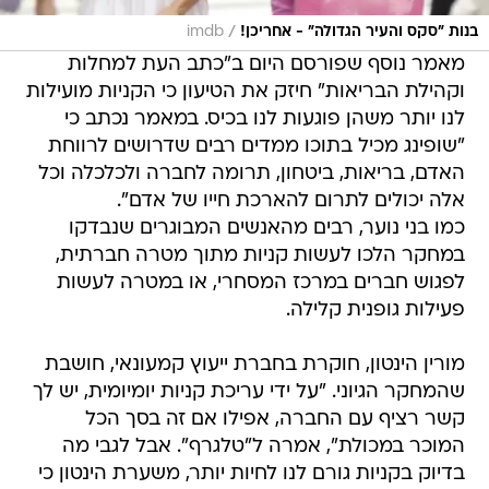
/
בנות "סקס והעיר הגדולה" - אחריכן!
imdb
מאמר נוסף שפורסם היום ב"כתב העת למחלות
וקהילת הבריאות" חיזק את הטיעון כי הקניות מועילות
לנו יותר משהן פוגעות לנו בכיס. במאמר נכתב כי
"שופינג מכיל בתוכו ממדים רבים שדרושים לרווחת
האדם, בריאות, ביטחון, תרומה לחברה ולכלכלה וכל
אלה יכולים לתרום להארכת חייו של אדם".
כמו בני נוער, רבים מהאנשים המבוגרים שנבדקו
במחקר הלכו לעשות קניות מתוך מטרה חברתית,
לפגוש חברים במרכז המסחרי, או במטרה לעשות
פעילות גופנית קלילה.
מורין הינטון, חוקרת בחברת ייעוץ קמעונאי, חושבת
שהמחקר הגיוני. "על ידי עריכת קניות יומיומית, יש לך
קשר רציף עם החברה, אפילו אם זה בסך הכל
המוכר במכולת", אמרה ל"טלגרף". אבל לגבי מה
בדיוק בקניות גורם לנו לחיות יותר, משערת הינטון כי