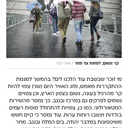
/
קר וגשום, לפחות עד מחר
אורי לנץ
מי זוכר שבשבת עוד הלכנו לים? בהמשך למגמת
ההתקררות מאמש, מזג האוויר היום (שני) צפוי להיות
קר מהרגיל בעונה, גשום בצפון הארץ, וכן צפויים
גשמים לפרקים גם במרכז ובנגב. כך נמסר מהשירות
המטאורולוגי. כמו כן, צפויות להתחולל סופות רעמים
בודדות וינשבו רוחות ערות. עוד נמסר כי קיים חשש
משיטפונות במדבר יהודה, בים המלח ובנגב. מחר