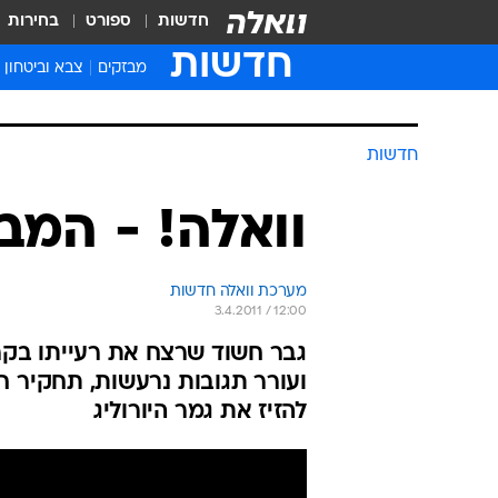
חדשות
ספורט
בחירות
חדשות
מבזקים
צבא וביטחון
חדשות
וואלה! - המב
מערכת וואלה חדשות
3.4.2011 / 12:00
גבר חשוד שרצח את רעייתו בקרי
ועורר תגובות נרעשות, תחקיר ח
להזיז את גמר היורוליג