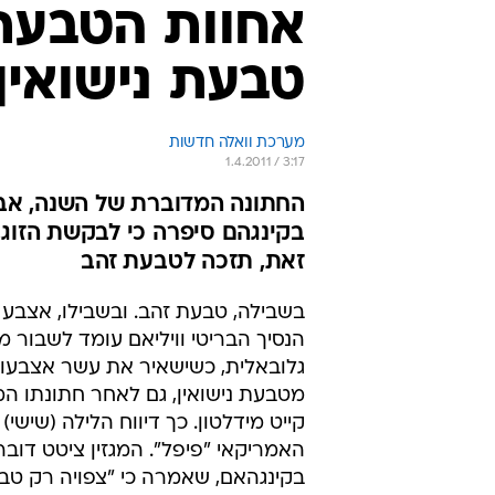
אחוות הטבעת?
טבעת נישואין
מערכת וואלה חדשות
1.4.2011 / 3:17
החתונה המדוברת של השנה, אב
בקינגהם סיפרה כי לבקשת הזוג, ה
זאת, תזכה לטבעת זהב
בשבילה, טבעת זהב. ובשבילו, אצבע 
הנסיך הבריטי וויליאם עומד לשבור 
גלובאלית, כשישאיר את עשר אצבעות
מטבעת נישואין, גם לאחר חתונתו ה
קייט מידלטון. כך דיווח הלילה (שישי) 
האמריקאי "פיפל". המגזין ציטט דוב
בקינגהאם, שאמרה כי "צפויה רק טב