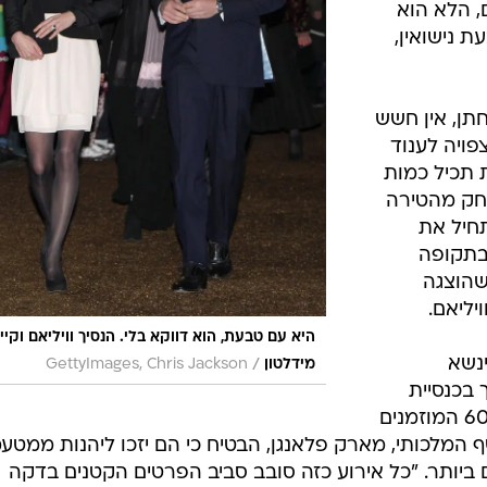
ם, הלא הוא
ת נישואין,
ן, אין חשש
ויה לענוד
 תכיל כמות
רחק מהטירה
תחיל את
בתקופה
שהוצגה
יליאם.
היא עם טבעת, הוא דווקא בלי. הנסיך וויליאם וקיי
ינשא
/
מידלטון
GettyImages, Chris Jackson
 בכנסיית
ווסטמינסטר, ולאחר מכן ימשיכו כ-600 המוזמנים
המלכותי, מארק פלאנגן, הבטיח כי הם יזכו ליהנות ממטע
ם ביותר. "כל אירוע כזה סובב סביב הפרטים הקטנים בדקה