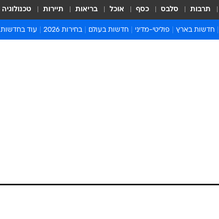
תרבות
סלבס
כסף
אוכל
בריאות
תיירות
טכנולוגיה
חדשות בארץ
פוליטי-מדיני
חדשות בעולם
בחירות 2026
עוד בחדשות
אירועים בארץ
פוליטיקה וממשל
המזרח התיכון
דעות ופרשנויו
חדשות פלילים ומשפט
יחסי חוץ
אירופה
סרי ושלזינגר
חינוך
אמריקה
פרויקטים מיוח
ישראלים בחו"ל
אסיה והפסיפיק
אסור לפספס
בריאות
אפריקה
מדע וסביבה
חברה ורווחה
הנחיות פיקוד 
ארכיון מדורים
זמני כניסת ש
לוח חופשות וח
לוח שנה
חדשות יהדות
חדשות המשפ