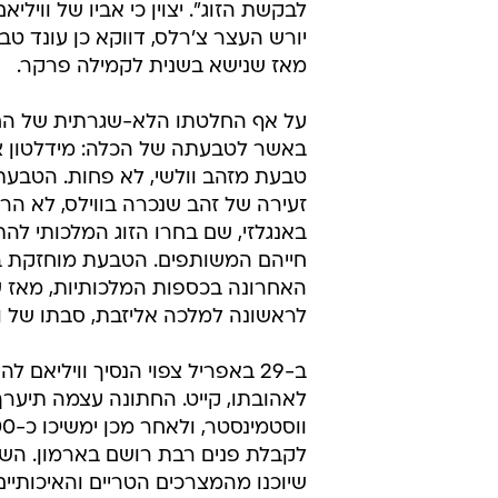
לבקשת הזוג". יצוין כי אביו של וויליא
יורש העצר צ'רלס, דווקא כן עונד טבע
מאז שנישא בשנית לקמילה פרקר.
על אף החלטתו הלא-שגרתית של החת
באשר לטבעתה של הכלה: מידלטון צפ
טבעת מזהב וולשי, לא פחות. הטבעת
זעירה של זהב שנכרה בווילס, לא ה
באנגלזי, שם בחרו הזוג המלכותי לה
חייהם המשותפים. הטבעת מוחזקת 
האחרונה בכספות המלכותיות, מאז 
לראשונה למלכה אליזבת, סבתו של וו
ב-29 באפריל צפוי הנסיך וויליאם לה
לאהובתו, קייט. החתונה עצמה תיערך
לקבלת פנים רבת רושם בארמון. השף 
שיוכנו מהמצרכים הטריים והאיכותיי