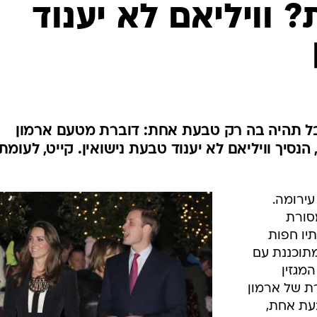
המייל האדום
 וויליאם לא יענוד
ל תהיה בה רק טבעת אחת: דוברת מטעם ארמון
נסיך וויליאם לא יענוד טבעת נישואין. קייט, לעומת
עירומה.
מסורת
יו חפות
מתוכננת עם
המגזין
רת של ארמון
עת אחת,