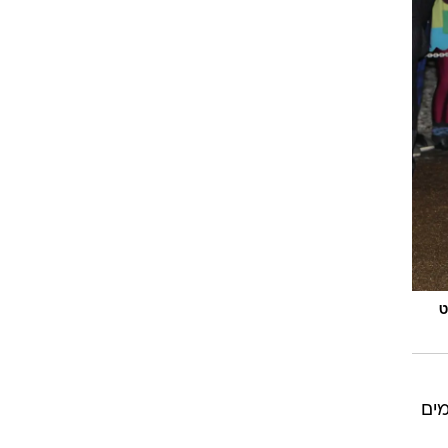
ט
מים