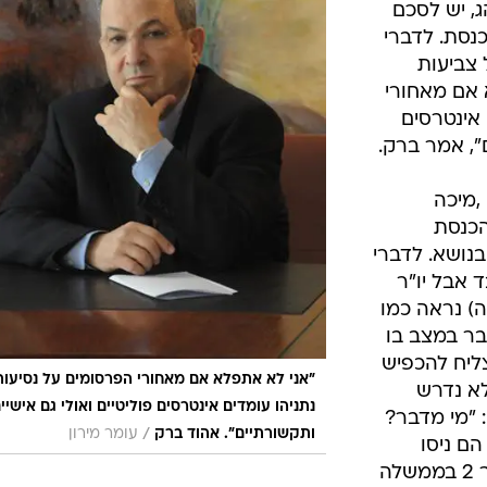
ג, יש לסכם
נסת. לדברי
 צביעות
 אם מאחורי
 אינטרסים
ם", אמר ברק.
,מיכה
הכנסת
נושא. לדברי
 אבל יו"ר
ה) נראה כמו
ובר במצב בו
ליח להכפיש
"אני לא אתפלא אם מאחורי הפרסומים על נסיעות
לא נדרש
נתניהו עומדים אינטרסים פוליטיים ואולי גם אישיי
 "מי מדבר?
/
ותקשורתיים". אהוד ברק
עומר מירון
הם ניסו
להכניס עבריין מורשע לתפקיד מספר 2 בממשלה