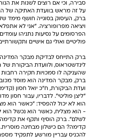
סבירה, וכי אם רוצים לשנות את הנוה
על זה מראש בוועדת האתיקה של הכ
ברק, העיסוק בסוגייה חושף מימד של
ויציאה מפרופורציה. "אני לא אתפלא
הפרסומים על נסיעות נתניהו עומדים
פוליטיים ואולי גם אישיים ותקשורתיי
ברק התייחס לבדיקת מבקר המדינה 
לינדשטראוס, ולוועדת הביקורת של 
שהעניקה לו סמכויות חקירה רחבות ב
ברק, מבקר המדינה הוא מוסד מכובד
ועדת הביקורת, ח"כ יואל חסון (קדימ
"ליצן פוליטי". לדבריו, עבור חסון מד
הוא לא יכול להפסיד: "כאשר הוא מצ
- הוא מצליח, כאשר הוא נכשל הוא 
לשלם". ברק הוסיף ותקף את קדימה:
קדימה? הם כישלון מבחינה מוסרית. 