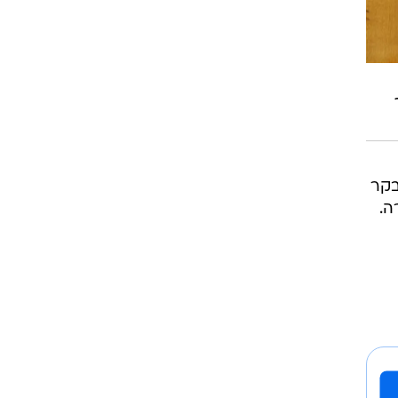
בקר
ה.