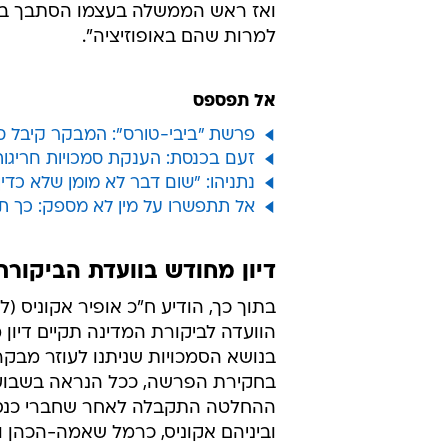
ואז ראש הממשלה בעצמו הסתבך בפל
למרות שהם באופוזיציה".
אל תפספס
פרשת "ביבי-טורס": המבקר קיבל סמ
זעם בכנסת: הענקת סמכויות חריג
נתניהו: "שום דבר לא מומן שלא כדין
אל תתפשרו על מין לא מספק: כך ת
דיון מחודש בוועדת הביקורת
בתוך כך, הודיע ח"כ אופיר אקוניס (ליכ
הוועדה לביקורת המדינה תקיים דיון
בנושא הסמכויות שניתנו לעוזר מבקר
בחקירת הפרשה, ככל הנראה בשבוע
ההחלטה התקבלה לאחר שחברי כנס
וביניהם אקוניס, כרמל שאמה-הכהן וצ