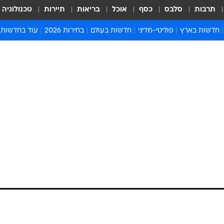
תרבות
סלבס
כסף
אוכל
בריאות
תיירות
טכנולוגיה
חדשות בארץ
פוליטי-מדיני
חדשות בעולם
בחירות 2026
עוד בחדשות
אירועים בארץ
פוליטיקה וממשל
המזרח התיכון
דעות ופרשנויו
חדשות פלילים ומשפט
יחסי חוץ
אירופה
סרי ושלזינגר
חינוך
אמריקה
פרויקטים מיוח
ישראלים בחו"ל
אסיה והפסיפיק
אסור לפספס
בריאות
אפריקה
מדע וסביבה
חברה ורווחה
הנחיות פיקוד 
ארכיון מדורים
זמני כניסת ש
לוח חופשות וח
לוח שנה
חדשות יהדות
חדשות המשפ