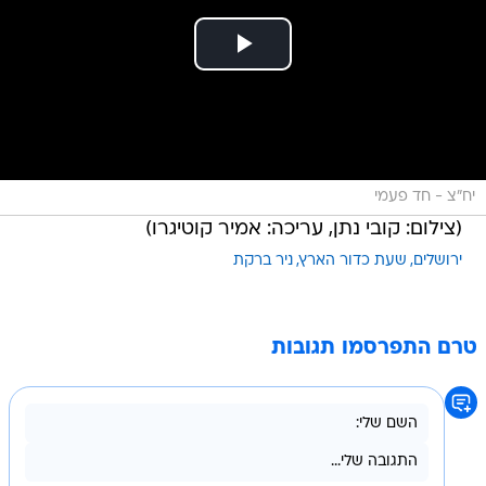
יח"צ - חד פעמי
(צילום: קובי נתן, עריכה: אמיר קוטיגרו)
ירושלים
שעת כדור הארץ
ניר ברקת
טרם התפרסמו תגובות