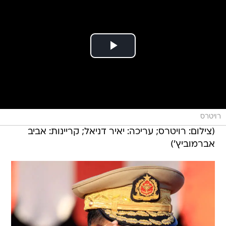
רויטרס
(צילום: רויטרס; עריכה: יאיר דניאל; קריינות: אביב
אברמוביץ')