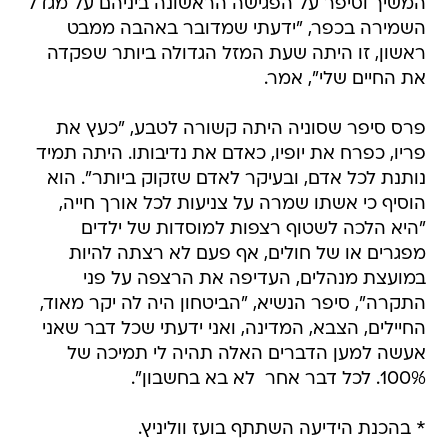
המשיך וסיפר על הפגישה הראשונה ביניהם על מגדל
השמירה בכפר, "ידעתי שמדובר באהבה ממבט
ראשון, זו היתה שעת המזל הגדולה ביותר שפקדה
את החיים שלי", אמר.
פרס סיפר שסוניה היתה קשורה לטבע, "כעץ את
פריו, כפרח את יופיו, כאדם את נדיבותו. היתה תמיד
נותנת לכל אדם, ובעיקר לאדם שזקוק ביותר". הוא
הוסיף כי אשתו שמרה על צניעות לכל אורך חייה,
"היא הלכה לשטוף רצפות למוסדות של ילדים
מפגרים או של חולים, אף פעם לא רצתה להיות
במועצת מנהלים, העדיפה את הרצפה על פני
התקרה", סיפר הנשיא, "הביטחון היה לה יקר מאוד,
החיילים, הצבא, המדינה, ואני ידעתי שכל דבר שאני
אעשה למען הדברים האלה תהיה לי תמיכה של
100%. לכל דבר אחר  לא בא בחשבון".
* בהכנת הידיעה השתתף בועז ווליניץ.