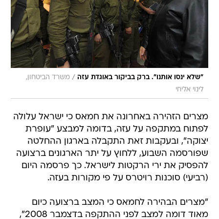
/
"שלא ינסו אותנו". ברק בביקור באוגדת עזה
משרד הביטחון,
לינוי אליחי
מצרים הזהירה באחרונה את חמאס כי ישראל עלולה
לפתוח במתקפה על עזה, בדומה למבצע "עופרת
יצוקה", ובעקבות זאת התקבלה בארגון ההחלטה
שפורסמה השבוע, ללחוץ על יתר הארגונים ברצועה
להפסיק את ירי הרקטות לישראל. כך פרסמה היום
(רביעי) סוכנות רויטרס על פי מקורות בעזה.
"מצרים הבהירה לחמאס כי המצב ברצועה כיום
מאוד דומה למצב לפני ההתקפה בדצמבר 2008",
אמר אחד המקורות. "חמאס אינו מעוניין בהסלמה
מחודשת, אלא אם יאלצו אותו", הוסיף המקור. לדברי