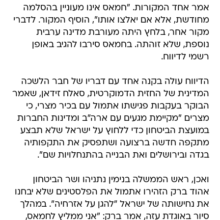
מקור אחר, בלחץ היתה מעורבת מדינה ערבית
נוספת, שלא זוהתה. בחמאס סירבו להגיב באופן
רשמי לדיווח.
הדיווח עולה בקנה אחד עם דבריו של חבר הלשכה
המדינית של החזית הדמוקרטית, סאלח זידאן, שאמר
הבוקר בעקבות פגישתו אתמול עם בכיר מצרי, כי
מצרים "מקיימת מגעים עם ארה"ב ומדינות החברות
במועצת הביטחון כדי ללחוץ על ישראל שלא תבצע
מתקפה חדשה ברצועה ושתפסיק את התקפותיה
בגדה ובירושלים ואת הבנייה בהתנחלויות שם".
ואכן, ראש הממשלה בנימין נתניהו ושר הביטחון
אהוד ברק הזהירו אתמול את הפלסטינים שלא יבחנו
את נחישותה של ישראל "להגן על אזרחיה". במהלך
סיור באוגדת עזה, אמר ברק: "אני ממליץ לחמאס,
לג'יהאד האסלמי ולשאר חבורת הטרור מעבר לגבול
לא לנסות אותנו. לא לנסות את צה"ל ולא לנסות את