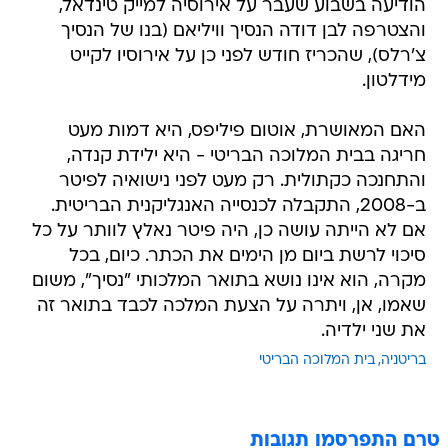
הודיעה בשבוע שעבר על אירוסיה למייק טינדאל,
והצטרפה לבן דודה הנסיך וויליאם (בנו של הנסיך
צ'רלס), שהכריז חודש לפני כן על אירוסיו לקייט
מידלטון.
האם המאושרת, אוטום פיליפס, היא דמות מעט
חריגה בבית המלוכה הבריטי - היא ילידת קנדה,
והתחנכה כקתולית. רק מעט לפני נישואיה לפיטר
ב-2008, התקבלה לכנסייה האנגליקנית הבריטית.
אם לא הייתה עושה כן, היה פיטר נאלץ לוותר על כל
סיכוי לרשת ביום מן הימים את הכתר. כיום, בכל
מקרה, הוא אינו נושא בתואר המלכותי "נסיך", משום
שאמו, אן, ויתרה על הצעת המלכה לכבד בתואר זה
את שני ילדיה.
בריטניה
בית המלוכה הבריטי
טרם התפרסמו תגובות