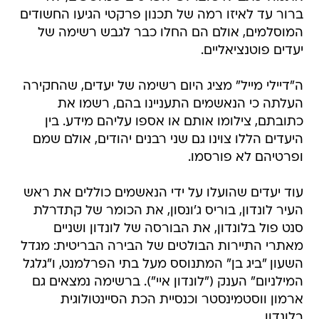
ברור עד לאיזו רמה של תכנון פרקטי הגיעו החשודים
המוסלמים, אולם הם החלו כבר לגבש רשימה של
יעדים פוטנציאליים.
ה"דיילי מייל" מציג היום רשימה של יעדים, שהחקירה
העלתה כי הנאשמים התעניינו בהם, רשמו את
כתובתם, צילומו אותם או אספו עליהם מידע. בין
היעדים הללו צוינו גם שני רבנים יהודים, אולם שמם
ופרטיהם לא פורסמו.
עוד יעדים שהועלו על ידי הנאשמים כוללים את ראש
העיר לונדון, בוריס ג'ונסון, את הכומר של קתדרלת
סנט פול בלונדון, את הבורסה של לונדון ושניים
מאתרי התיירות הבולטים של הבירה הבריטית: מגדל
השעון "ביג בן" המתנוסס מעל בתי הפרלמנט, ו"גלגל
המילניום" הענק ("לונדון איי"). ברשימה נמצאים גם
ארמון ווסטמינסטר וכנסיית הכת הסיינטולוגית
בלונדון.