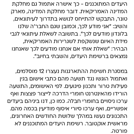
היעדים המתוכננים - כך אישרה אתמול גם מחלקת
המדינה האמריקאית. דובר מחלקת המדינה, מארק
טונר, התבקש להתייחס לנושא בתדרוך לעיתונאים,
והשיב: "אני מודע לכך, וכמובן שגם החבר'ה שלנו
בלונדון מודעים לכך". בתשובה לשאלת עיתונאי לגבי
מידת האיום שנשקפת לשגרירות האמריקאית,
הבהיר: "שאלת אותי אם אנחנו מודעים לכך שאנחנו
נמצאים ברשימת היעדים, והשבתי בחיוב".
במסגרת חשיפת ההתארגנות נעצרו 12 מוסלמים,
ואתמול הוגשו נגד תשעה מהם כתבי אישום בגין
פעילות טרור ותכנון פיגועים. לפי האישומים, התשעה
הורידו מהאינטרנט חומרי הדרכה לייצור פצצות ואף
ערכו ניסויים בחומרי חבלה. כמו כן, דנו ביניהם ביעדים
אפשריים, ואף ערכו סיורי איסוף מודיעין בכמה מהם.
התכנונים נעשו במהלך שלושת החודשים האחרונים,
מראשית אוקטובר. רשימת היעדים המתוכננים לא
פורטה.