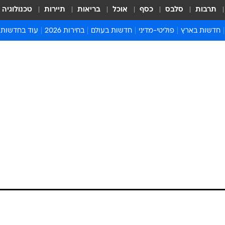
תרבות
סלבס
כסף
אוכל
בריאות
תיירות
טכנולוגיה
חדשות בארץ
פוליטי-מדיני
חדשות בעולם
בחירות 2026
עוד בחדשות
אירועים בארץ
פוליטיקה וממשל
המזרח התיכון
דעות ופרשנויו
חדשות פלילים ומשפט
יחסי חוץ
אירופה
סרי ושלזינגר
חינוך
אמריקה
פרויקטים מיוח
ישראלים בחו"ל
אסיה והפסיפיק
אסור לפספס
בריאות
אפריקה
מדע וסביבה
חברה ורווחה
הנחיות פיקוד 
ארכיון מדורים
זמני כניסת ש
לוח חופשות וח
לוח שנה
חדשות יהדות
חדשות המשפ