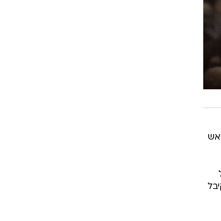
ראש
בל