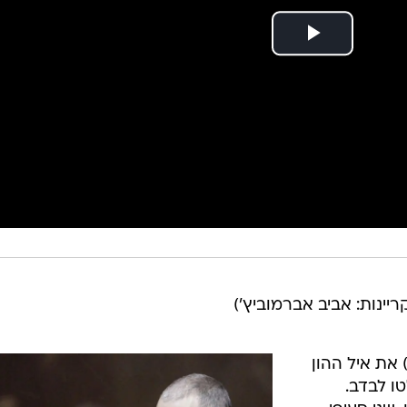
קריינות: אביב אברמוביץ')
 את איל ההון
ו לבדב.