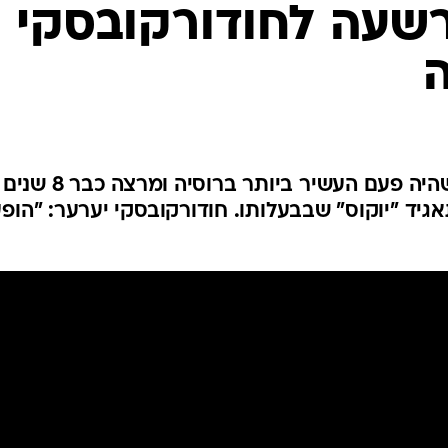
המייל האדום
רשעה לחודורקובסקי -
ה
שופט במוסקבה פסק כי האיש שהיה פעם העשיר ביותר בר
2 מיליון ד' מתאגיד "יוקוס" שבבעלותו. חודורקובסקי יערער: "הופ