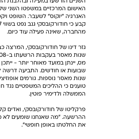
השניים הורשעו במעילה ובהלבנת הון,
האישום המרכזיים במשפטו השני של ב
האנרגיה "יוקוס" לשעבר. השופט ויקטו
מהחברה, שאינה פעילה עוד כיום.
גזר דינו של חודורקובסקי, המרצה כ
מס, יינתן במועד מאוחר יותר - ייתכן
שבועות או חודשים. התביעה דרשה לג
שנות מאסר נוספות. גורמים אופוזיציו
טוענים כי ההליכים המשפטיים נגד ח
הממשלה ולדימיר פוטין.
פרקליטו של חודורקובסקי, ואדים קל
ההרשעה. "מה שאנחנו שומעים לא מו
את החלטתו באופן חופשי".