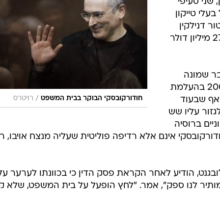
 שני סעיפי
עלי טייקון
ר דנילקין
קבע כי חודורקובסקי גנב נפט בשווי 27 מיליון דולר
בר שמונה
שנות מאסר בעקבות הרשעתו ב-2008 בהעלמת
/
 אף שבעוד
חודורקובסקי הבוקר בבית המשפט
רויטרס
זור עליו שש
ניים ברוסיה
ודורקובסקי אינם אלא רדיפה פוליטית שעליה מנצח אויבו, 
ובגנט, הודיע לאחר הקראת פסק הדין כי בכוונתו לערער על
תיר לנו ספק", אמר. "לחץ הופעל על בית המשפט, שלא קי