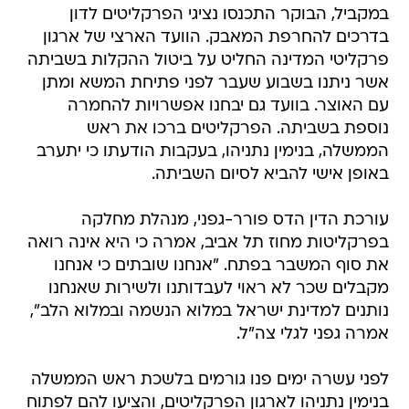
פרקליטי המדינה החליט על ביטול ההקלות בשביתה
אשר ניתנו בשבוע שעבר לפני פתיחת המשא ומתן
עם האוצר. בוועד גם יבחנו אפשרויות להחמרה
נוספת בשביתה. הפרקליטים ברכו את ראש
הממשלה, בנימין נתניהו, בעקבות הודעתו כי יתערב
באופן אישי להביא לסיום השביתה.
עורכת הדין הדס פורר-גפני, מנהלת מחלקה
בפרקליטות מחוז תל אביב, אמרה כי היא אינה רואה
את סוף המשבר בפתח. "אנחנו שובתים כי אנחנו
מקבלים שכר לא ראוי לעבדותנו ולשירות שאנחנו
נותנים למדינת ישראל במלוא הנשמה ובמלוא הלב",
אמרה גפני לגלי צה"ל.
לפני עשרה ימים פנו גורמים בלשכת ראש הממשלה
בנימין נתניהו לארגון הפרקליטים, והציעו להם לפתוח
במשא ומתן ישיר, על בסיס יומי, עם הממונה על
השכר באוצר, בליווי נציג של ראש הממשלה.