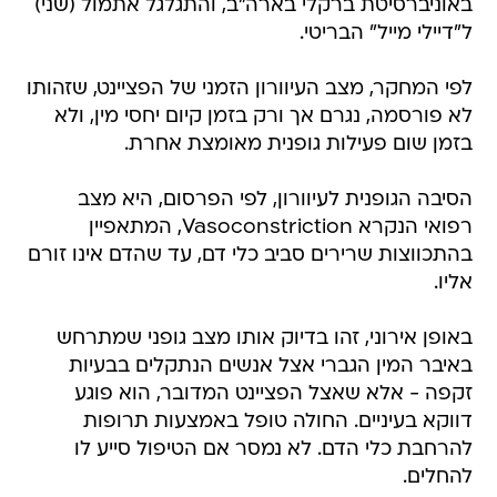
באוניברסיטת ברקלי בארה"ב, והתגלגל אתמול (שני)
ל"דיילי מייל" הבריטי.
לפי המחקר, מצב העיוורון הזמני של הפציינט, שזהותו
לא פורסמה, נגרם אך ורק בזמן קיום יחסי מין, ולא
בזמן שום פעילות גופנית מאומצת אחרת.
הסיבה הגופנית לעיוורון, לפי הפרסום, היא מצב
רפואי הנקרא Vasoconstriction, המתאפיין
בהתכווצות שרירים סביב כלי דם, עד שהדם אינו זורם
אליו.
באופן אירוני, זהו בדיוק אותו מצב גופני שמתרחש
באיבר המין הגברי אצל אנשים הנתקלים בבעיות
זקפה - אלא שאצל הפציינט המדובר, הוא פוגע
דווקא בעיניים. החולה טופל באמצעות תרופות
להרחבת כלי הדם. לא נמסר אם הטיפול סייע לו
להחלים.