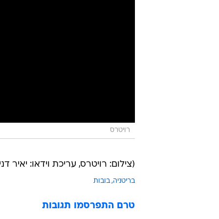
רויטרס
(צילום: רויטרס, עריכת וידאו: יאיר דנ
בריטניה
בובות
טרם התפרסמו תגובות