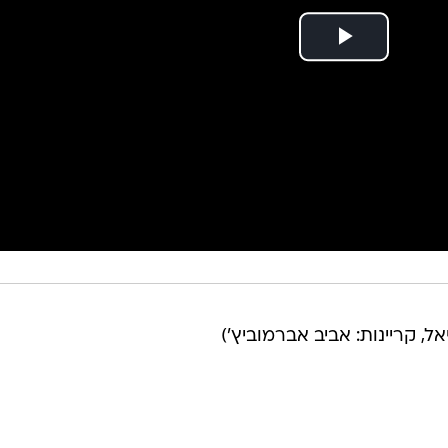
יאל, קריינות: אביב אברמוביץ')
בשליחת התגובה אני מסכים
לתנאי ה