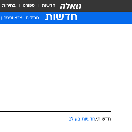
חדשות
ספורט
בחירות
חדשות
מבזקים
צבא וביטחון
חדשות
/
חדשות בעולם
בריטניה: דב 
אלפי דולרים
מערכת וואלה חדשות
12.10.2010 / 15:57
אוסף בובות הפרווה העתיק והגד
האוסף כולל ,300
הוא דוב שמחירו מוערך בין 80 ל-128 אלף דולר