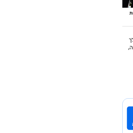
ת
ך
,