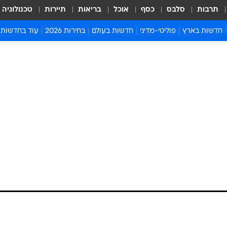
תרבות
סלבס
כסף
אוכל
בריאות
תיירות
טכנולוגיה
חדשות בארץ
פוליטי-מדיני
חדשות בעולם
בחירות 2026
עוד בחדשות
אירועים בארץ
פוליטיקה וממשל
המזרח התיכון
דעות ופרשנויו
חדשות פלילים ומשפט
יחסי חוץ
אירופה
סרי ושלזינגר
חינוך
אמריקה
פרויקטים מיוח
ישראלים בחו"ל
אסיה והפסיפיק
אסור לפספס
בריאות
אפריקה
מדע וסביבה
חברה ורווחה
הנחיות פיקוד 
ארכיון מדורים
זמני כניסת ש
לוח חופשות וח
לוח שנה
חדשות יהדות
חדשות המשפ