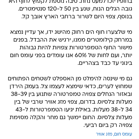
בחופיו יזכו למעט נחת. סיבה נוספת לקפוץ לחוף היא
גובה הגלים הנוח, שנע בין 50 ל-120 סנטימטרים.
בנוסף, צפוי היום לשרור ברחבי הארץ אובך קל.
מי שלצערו חוף הים רחוק מהישג ידו, אך עדיין נמצא
במרחק קילומטרים ממנו, ירגיש את ההבדל. בפנים
מישור החוף הטמפרטורות צפויות להיות גבוהות
יותר, ועם לחות של 60% אנו עומדים בפני עומס חום
בינוני עד כבד בצהריים.
גם מי שינסה להימלט מן האספלט לשטחים הפתוחים
שמחוץ לערים, כדאי שימצא לעצמו צל. בעמק הירדן
ובאזור הנחלים צפויה טמפרטורה שתנוע בין 38-39
מעלות צלסיוס. בדרום, צפוי מזג אוויר שרבי של בין
34 ל-38 מעלות. באילת יגיעו הטמפרטורות ל-43
מעלות צלסיוס. החום יימשך גם מחר והקלה מסוימת
צפויה רק ביום רביעי.
עומס חום
מזג אוויר