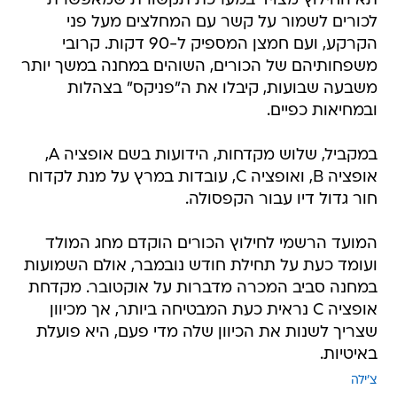
תא החילוץ מצויד במערכת תקשורת שמאפשרת
לכורים לשמור על קשר עם המחלצים מעל פני
הקרקע, ועם חמצן המספיק ל-90 דקות. קרובי
משפחותיהם של הכורים, השוהים במחנה במשך יותר
משבעה שבועות, קיבלו את ה"פניקס" בצהלות
ובמחיאות כפיים.
במקביל, שלוש מקדחות, הידועות בשם אופציה A,
אופציה B, ואופציה C, עובדות במרץ על מנת לקדוח
חור גדול דיו עבור הקפסולה.
המועד הרשמי לחילוץ הכורים הוקדם מחג המולד
ועומד כעת על תחילת חודש נובמבר, אולם השמועות
במחנה סביב המכרה מדברות על אוקטובר. מקדחת
אופציה C נראית כעת המבטיחה ביותר, אך מכיוון
שצריך לשנות את הכיוון שלה מדי פעם, היא פועלת
באיטיות.
צ'ילה