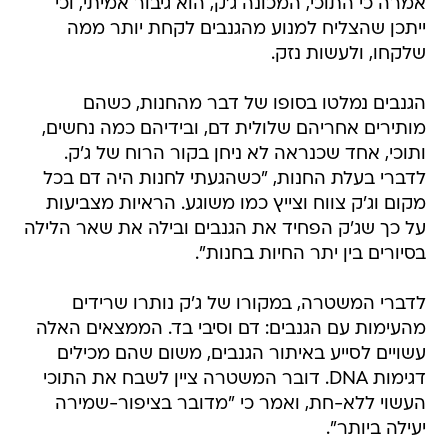
אמרה כי התוכי, המכונה ג'ק, הוא גיבור אמיתי, וכי
ייתכן שהצליח למנוע מהגנבים לקחת יותר ממה
שלקחו, ולעשות נזק.
הגנבים נמלטו בסופו של דבר מהחנות, כשהם
מותירים אחריהם שלולית דם, ובידיהם כמה נחשים,
ותוכי, אחד שכנראה לא ניחן בקור הרוח של ג'ק.
לדברי בעלת החנות, "כשהגעתי לחנות היה דם בכל
מקום וג'ק צווח וצייץ כמו משוגע. הראיות מצביעות
על כך שג'ק הפחיד את הגנבים ובילה את שאר הלילה
בסיורים בין יתר החיות בחנות".
לדברי המשטרה, במקורו של ג'ק נותרו שרידים
מהעימות עם הגנבים: דם וסיבי בד. הממצאים האלה
עשויים לסייע באיתור הגנבים, משום שהם מכילים
דגימות DNA. דובר המשטרה ציין לשבח את התוכי
העשוי ללא-חת, ואמר כי "מדובר בציפור-שמירה
יעילה ביותר".